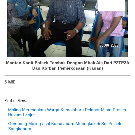
Mantan Kanit Polsek Tambak Dengan Mbak Ais Dari P2TP2A
Dan Korban Pemerkosaan (Kanan)
SHARE
:
Related News:
Maling Meresahkan Warga Kumalabaru Pelapor Minta Proses
Hukum Lanjut
Gembong Maling asal Kumalabaru Meringkuk di Sel Polsek
Sangkapura