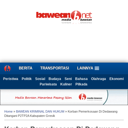
BERITA
TRANSPORTASI
LAINNYA
Peristiwa
Politik
Sosial
Budaya
Seni
Bahasa
Olahraga
Ekonomi
Pariwisata
Kuliner
Pilkada
Home
»
BAWEAN KRIMINAL DAN HUKUM
» Korban Pemerkosaan Di Dedawang
Ditangani P2TP2A Kabupaten Gresik