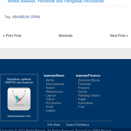
Media Bawean, Pemantik dan Pengawal Perubahan
Tag: #
BAWEAN OPINI
« Prev Post
Beranda
Next Post »
baweanNews
baweanFinance
Dapatkan aplikasi
· Berita
· Ekonomi Bisnis
GRATIS dari bawean
· Internasional
· Finansial
· Kolom
· Properti
· Wawancara
· Sosok
· Lapsus
· Peluang Usaha
· Tokoh
· Pajak
· Pro Kontra
· Konsultasi
· Profil
· Foto
· Indeks
www.bawean.net
·
Info Iklan
·
Suara Pembaca
Copyright © 2015
Media Bawean
. All Rights Reserved. Powered by
INFO Bawean