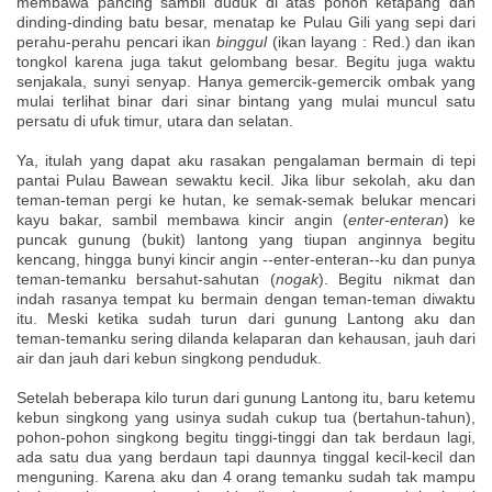
membawa pancing sambil duduk di atas pohon ketapang dan
dinding-dinding batu besar, menatap ke Pulau Gili yang sepi dari
perahu-perahu pencari ikan
binggul
(ikan layang : Red.) dan ikan
tongkol karena juga takut gelombang besar. Begitu juga waktu
senjakala, sunyi senyap. Hanya gemercik-gemercik ombak yang
mulai terlihat binar dari sinar bintang yang mulai muncul satu
persatu di ufuk timur, utara dan selatan.
Ya, itulah yang dapat aku rasakan pengalaman bermain di tepi
pantai Pulau Bawean sewaktu kecil. Jika libur sekolah, aku dan
teman-teman pergi ke hutan, ke semak-semak belukar mencari
kayu bakar, sambil membawa kincir angin (
enter-enteran
) ke
puncak gunung (bukit) lantong yang tiupan anginnya begitu
kencang, hingga bunyi kincir angin --enter-enteran--ku dan punya
teman-temanku bersahut-sahutan (
nogak
). Begitu nikmat dan
indah rasanya tempat ku bermain dengan teman-teman diwaktu
itu. Meski ketika sudah turun dari gunung Lantong aku dan
teman-temanku sering dilanda kelaparan dan kehausan, jauh dari
air dan jauh dari kebun singkong penduduk.
Setelah beberapa kilo turun dari gunung Lantong itu, baru ketemu
kebun singkong yang usinya sudah cukup tua (bertahun-tahun),
pohon-pohon singkong begitu tinggi-tinggi dan tak berdaun lagi,
ada satu dua yang berdaun tapi daunnya tinggal kecil-kecil dan
menguning. Karena aku dan 4 orang temanku sudah tak mampu