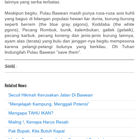
lainnya yang serba terbatas.
Meskipun begitu, Pulau Bawean masih punya rusa-rusa axis kuhli
yang bagus di bilangan populasi hewan liar dunia, burung-burung
seperti berrem (the blue gray pigons), Koddaba (the white
pgons), Pecang Rombuk, bunik, kalembukan, galtek (gelatik),
pecang karbuk, pecang koneng dan jenis-jenis burung lainnya,
ayam alas (terata) yang bulu dan jengger-nya begitu mempesona
karena pelangi-pelangi bulunya yang berkilau.. Oh Tuhan
lindungilah Pulau Bawean "save them".
SHARE
:
Related News:
Secuil Hikmah Kerusakan Jalan Di Bawean
“Menjelajah Kampung, Menggali Potensi”
Mengapa TAHU IKAN?
Maling !, Kenapa Harus Resah
Pak Bupati, Kita Butuh Kapal