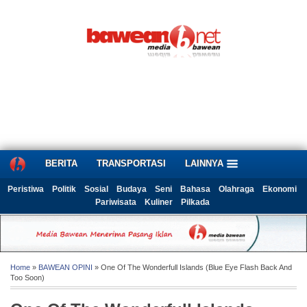
BERITA
TRANSPORTASI
LAINNYA
Peristiwa
Politik
Sosial
Budaya
Seni
Bahasa
Olahraga
Ekonomi
Pariwisata
Kuliner
Pilkada
Home
»
BAWEAN OPINI
» One Of The Wonderfull Islands (Blue Eye Flash Back And
Too Soon)