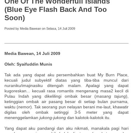
One Of The Wonderfull Islands
(Blue Eye Flash Back And Too
Soon)
Posted by Media Bawean on Selasa, 14 Juli 2009
Media Bawean, 14 Juli 2009
Oleh: Syaifuddin Munis
Tak ada yang dapat aku persembahkan buat My Burn Place,
kecuali judul subyektif diatas yang tiba-tiba muncul dari
nuraniku/imajinasiku ditengah malam. Apalagi yang dapat
kugoreskan... kecuali rasa romantis mengenang masa2 kecil di
Pulau Indah yang dikelilingi ombak besar (
masang tajung
),
ketinggian ombak air pasang besar di setiap bulan purnama,
waktu (
nemor
). Tak seorang pun nelayan berani me-laut, khawatir
digilas oleh ombak setinggi 3-5 meter yang dapat
menenggelamkan
jukong-jukong
dan kalotok-kalotok itu.
Yang dapat aku pandangi dan aku nikmati, manakala pagi hari