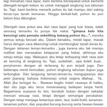
lagi menahan rasa lapar, kami berlima bersepakat untuk berhenti
ditengah-tengah kebun itu untuk menggali singkong tua tahunan
itu. Tapi, kami berlima menarik pohon itu tak mampu dari saking
keras-nya tanah kemarau. Hingga berkali-kali, pohon itu pun
belum bisa dibongkar.
Ditengah rasa putus asa dan rasa lapar yang luar biasa, salah
seorang temanku itu punya ide nakal,
"gimana kalo kita
kencingi satu persatu sekeliling batang pohon itu...",
mereka
semua setuju kecuali aku. Dalam benakku, meski lapar, masak
harus dengan cara dikencingi untuk membongkar tanah keras itu.
Dengan tekanan teman-temanku , juga karena aku tak mampu
melihat dan merasakan kelaparan yang hebat, akhirnya aku
setuju-setuju saja. Walaupun aku tetap terbayang oleh rasa asin
air kencing di singkong itu. Tapi, sudahlah.. apa boleh buat...
penyiraman dengan air terlarang itu pun terjadi juga. Dan
beberapa menit kemudian, pohon singkong tahunan itupun juga
terbongkar. Dan langsung teman-teman-ku mengupasnya dan
peto (
parang: bahasa Indonesia) untuk segera dilahap... Ya..
Allah jika teringat itu... Bawean begitu indah rasanya di hatiku,
dari situ juga aku terus menerawang kedepan tanpa henti.
Bagaimana suasana itu kini, berubah bukan dengan sekadar
mencari sesuap nasi, tetapi dengan semangat perubahan.
Dengan tetap menjaga lestarinya alam, laut, bukit-bukit, tanaman-
tanaman pohon, dan populasi burung-burung serta hewan-hewan