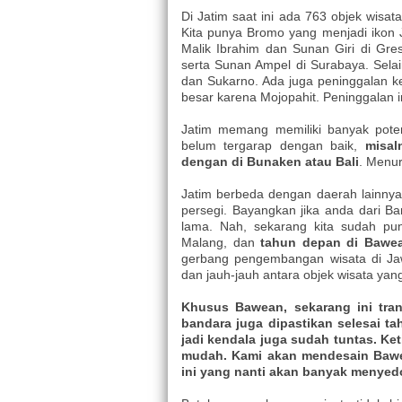
Di Jatim saat ini ada 763 objek wisat
Kita punya Bromo yang menjadi ikon 
Malik Ibrahim dan Sunan Giri di Gr
serta Sunan Ampel di Surabaya. Sela
dan Sukarno. Ada juga peninggalan ke
besar karena Mojopahit. Peninggalan 
Jatim memang memiliki banyak potens
belum tergarap dengan baik,
misal
dengan di Bunaken atau Bali
. Menu
Jatim berbeda dengan daerah lainnya. 
persegi. Bayangkan jika anda dari B
lama. Nah, sekarang kita sudah pu
Malang, dan
tahun depan di Bawe
gerbang pengembangan wisata di Jawa
dan jauh-jauh antara objek wisata yan
Khusus Bawean, sekarang ini tra
bandara juga dipastikan selesai t
jadi kendala juga sudah tuntas. Ke
mudah. Kami akan mendesain Bawea
ini yang nanti akan banyak menyed