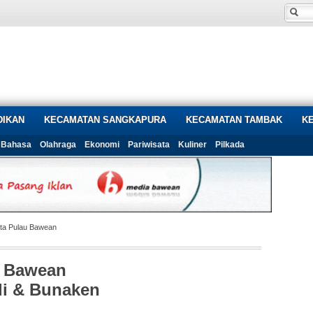
DIKAN
KECAMATAN SANGKAPURA
KECAMATAN TAMBAK
K
Bahasa
Olahraga
Ekonomi
Pariwisata
Kuliner
Pilkada
ata Pulau Bawean
u Bawean
li & Bunaken