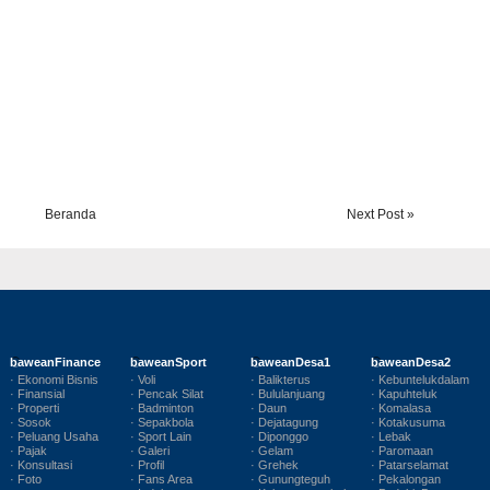
Beranda
Next Post »
baweanFinance
baweanSport
baweanDesa1
baweanDesa2
· Ekonomi Bisnis
· Voli
· Balikterus
· Kebuntelukdalam
· Finansial
· Pencak Silat
· Bululanjuang
· Kapuhteluk
· Properti
· Badminton
· Daun
· Komalasa
· Sosok
· Sepakbola
· Dejatagung
· Kotakusuma
· Peluang Usaha
· Sport Lain
· Diponggo
· Lebak
· Pajak
· Galeri
· Gelam
· Paromaan
· Konsultasi
· Profil
· Grehek
· Patarselamat
· Foto
· Fans Area
· Gunungteguh
· Pekalongan