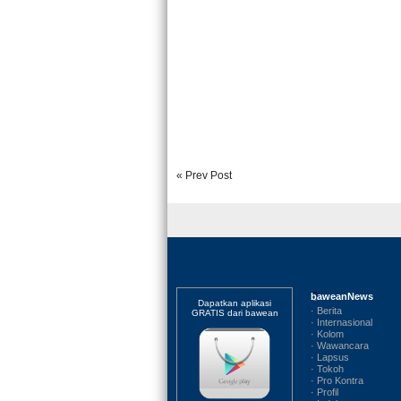
« Prev Post
baweanNews
Dapatkan aplikasi
· Berita
GRATIS dari bawean
· Internasional
· Kolom
· Wawancara
· Lapsus
· Tokoh
· Pro Kontra
· Profil