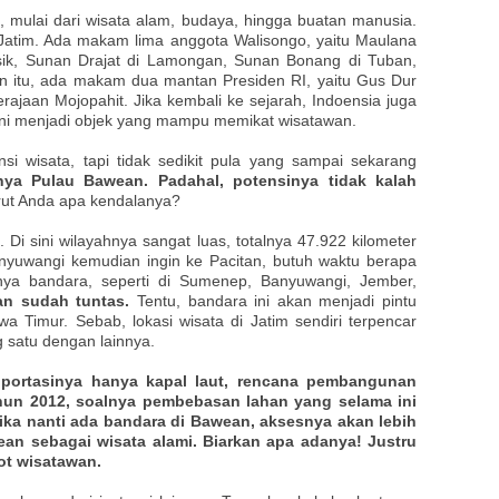
a, mulai dari wisata alam, budaya, hingga buatan manusia.
Jatim. Ada makam lima anggota Walisongo, yaitu Maulana
esik, Sunan Drajat di Lamongan, Sunan Bonang di Tuban,
in itu, ada makam dua mantan Presiden RI, yaitu Gus Dur
rajaan Mojopahit. Jika kembali ke sejarah, Indoensia juga
ini menjadi objek yang mampu memikat wisatawan.
i wisata, tapi tidak sedikit pula yang sampai sekarang
nya Pulau Bawean. Padahal, potensinya tidak kalah
rut Anda apa kendalanya?
Di sini wilayahnya sangat luas, totalnya 47.922 kilometer
anyuwangi kemudian ingin ke Pacitan, butuh waktu berapa
nya bandara, seperti di Sumenep, Banyuwangi, Jember,
an sudah tuntas.
Tentu, bandara ini akan menjadi pintu
 Timur. Sebab, lokasi wisata di Jatim sendiri terpencar
g satu dengan lainnya.
nportasinya hanya kapal laut, rencana pembangunan
ahun 2012, soalnya pembebasan lahan yang selama ini
tika nanti ada bandara di Bawean, aksesnya akan lebih
n sebagai wisata alami. Biarkan apa adanya! Justru
ot wisatawan.