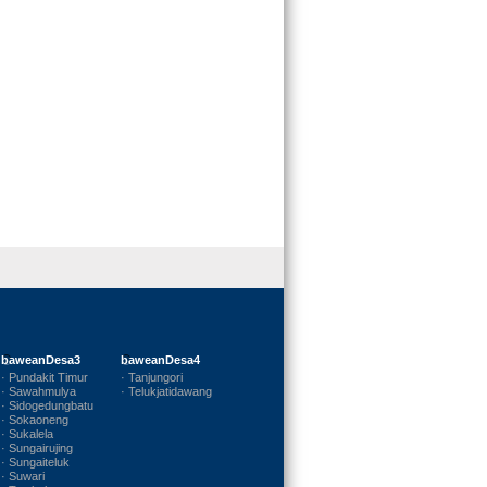
baweanDesa3
baweanDesa4
· Pundakit Timur
· Tanjungori
· Sawahmulya
· Telukjatidawang
· Sidogedungbatu
· Sokaoneng
· Sukalela
· Sungairujing
· Sungaiteluk
· Suwari