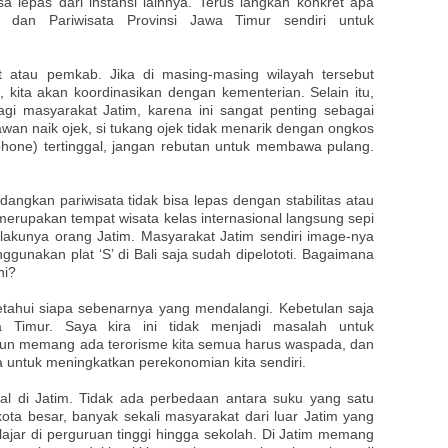
a lepas dari instansi lainnya. Terus langkah konkret apa
 dan Pariwisata Provinsi Jawa Timur sendiri untuk
 atau pemkab. Jika di masing-masing wilayah tersebut
l, kita akan koordinasikan dengan kementerian. Selain itu,
gi masyarakat Jatim, karena ini sangat penting sebagai
awan naik ojek, si tukang ojek tidak menarik dengan ongkos
phone) tertinggal, jangan rebutan untuk membawa pulang.
dangkan pariwisata tidak bisa lepas dengan stabilitas atau
merupakan tempat wisata kelas internasional langsung sepi
elakunya orang Jatim. Masyarakat Jatim sendiri image-nya
ggunakan plat ‘S’ di Bali saja sudah dipelototi. Bagaimana
ni?
etahui siapa sebenarnya yang mendalangi. Kebetulan saja
 Timur. Saya kira ini tidak menjadi masalah untuk
pun memang ada terorisme kita semua harus waspada, dan
a untuk meningkatkan perekonomian kita sendiri.
gal di Jatim. Tidak ada perbedaan antara suku yang satu
kota besar, banyak sekali masyarakat dari luar Jatim yang
elajar di perguruan tinggi hingga sekolah. Di Jatim memang