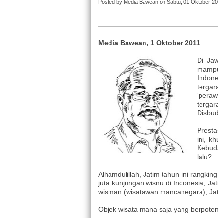
Posted by Media Bawean on Sabtu, 01 Oktober 20
Media Bawean, 1 Oktober 2011
Di Jaw
mampu
Indone
terga
‘pera
tergar
Disbud
Presta
ini, k
Kebuda
lalu?
Alhamdulillah, Jatim tahun ini rangki
juta kunjungan wisnu di Indonesia, J
wisman (wisatawan mancanegara), Jatim
Objek wisata mana saja yang berpoten