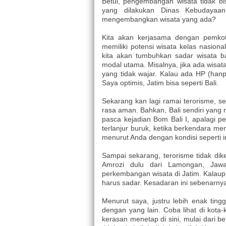
Betul, pengembangan wisata tidak bis
yang dilakukan Dinas Kebudayaan
mengembangkan wisata yang ada?
Kita akan kerjasama dengan pemkot
memiliki potensi wisata kelas nasiona
kita akan tumbuhkan sadar wisata ba
modal utama. Misalnya, jika ada wisat
yang tidak wajar. Kalau ada HP (han
Saya optimis, Jatim bisa seperti Bali.
Sekarang kan lagi ramai terorisme, se
rasa aman. Bahkan, Bali sendiri yang 
pasca kejadian Bom Bali I, apalagi p
terlanjur buruk, ketika berkendara men
menurut Anda dengan kondisi seperti i
Sampai sekarang, terorisme tidak dik
Amrozi dulu dari Lamongan, Jawa
perkembangan wisata di Jatim. Kalau
harus sadar. Kesadaran ini sebenarny
Menurut saya, justru lebih enak ting
dengan yang lain. Coba lihat di kota-
kerasan menetap di sini, mulai dari b