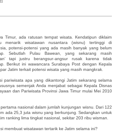
11
a Timur, ada ratusan tempat wisata. Kendatipun diklaim
 menarik wisatawan nusantara (wisnu) tertinggi di
sia, potensi-potensi yang ada masih banyak yang belum
rap. Sebutlah Pulau Bawean, yang sekarang masih
wan’ tapi justru berangsur-angsur rusak karena tidak
ap. Berikut ini wawancara Surabaya Post dengan Kepala
par Jatim terkait potensi wisata yang masih mangkrak.
si pariwisata apa yang dikantongi Jatim sekarang selama
hususnya semenjak Anda menjabat sebagai Kepala Disnas
yaan dan Pariwisata Provinsi Jawa Timur mulai Mei 2010
ng pertama nasional dalam jumlah kunjungan wisnu. Dari 122
atim ada 25,3 juta wisnu yang berkunjung. Sedangkan untuk
 ranking lima tingkat nasional, sekitar 203 ribu wisman.
si membuat wisatawan tertarik ke Jatim selama ini?