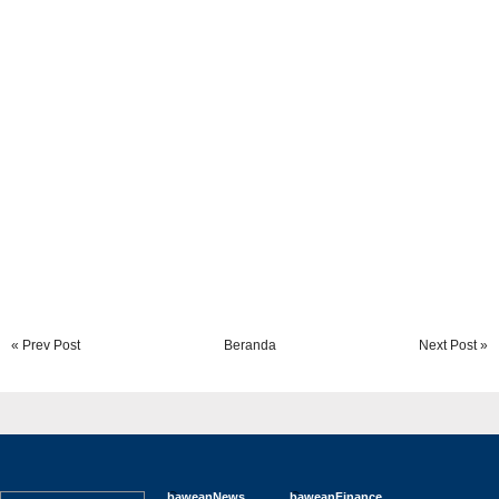
« Prev Post
Beranda
Next Post »
baweanNews
baweanFinance