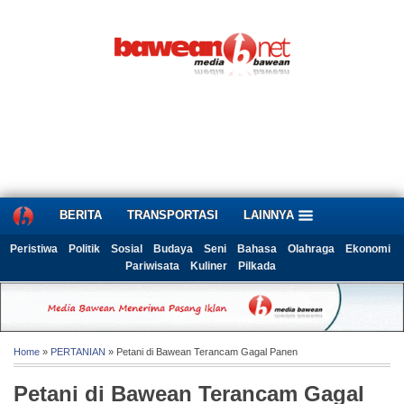
BERITA
TRANSPORTASI
LAINNYA
Peristiwa
Politik
Sosial
Budaya
Seni
Bahasa
Olahraga
Ekonomi
Pariwisata
Kuliner
Pilkada
Home
»
PERTANIAN
» Petani di Bawean Terancam Gagal Panen
Petani di Bawean Terancam Gagal