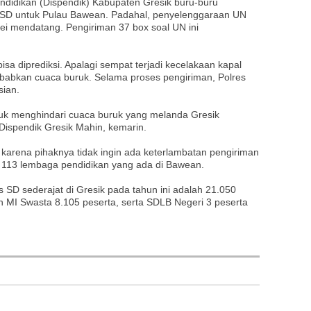
endidikan (Dispendik) Kabupaten Gresik buru-buru
) SD untuk Pulau Bawean. Padahal, penyelenggaraan UN
ei mendatang. Pengiriman 37 box soal UN ini
sa diprediksi. Apalagi sempat terjadi kecelakaan kapal
ebabkan cuaca buruk. Selama proses pengiriman, Polres
sian.
tuk menghindari cuaca buruk yang melanda Gresik
 Dispendik Gresik Mahin, kemarin.
, karena pihaknya tidak ingin ada keterlambatan pengiriman
uti 113 lembaga pendidikan yang ada di Bawean.
s SD sederajat di Gresik pada tahun ini adalah 21.050
n MI Swasta 8.105 peserta, serta SDLB Negeri 3 peserta