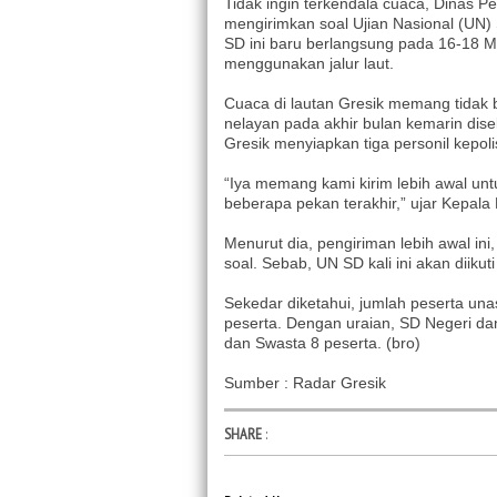
Tidak ingin terkendala cuaca, Dinas P
mengirimkan soal Ujian Nasional (UN
SD ini baru berlangsung pada 16-18 M
menggunakan jalur laut.
Cuaca di lautan Gresik memang tidak bi
nelayan pada akhir bulan kemarin dis
Gresik menyiapkan tiga personil kepoli
“Iya memang kami kirim lebih awal un
beberapa pekan terakhir,” ujar Kepala
Menurut dia, pengiriman lebih awal ini
soal. Sebab, UN SD kali ini akan diik
Sekedar diketahui, jumlah peserta una
peserta. Dengan uraian, SD Negeri da
dan Swasta 8 peserta. (bro)
Sumber : Radar Gresik
SHARE
: