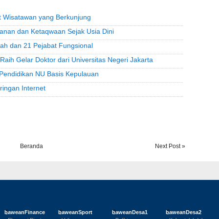
t Wisatawan yang Berkunjung
anan dan Ketaqwaan Sejak Usia Dini
lah dan 21 Pejabat Fungsional
Raih Gelar Doktor dari Universitas Negeri Jakarta
endidikan NU Basis Kepulauan
ingan Internet
Beranda
Next Post »
baweanFinance
baweanSport
baweanDesa1
baweanDesa2