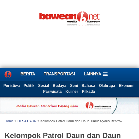
BERITA
TRANSPORTASI
LAINNYA
Peristiwa
Politik
Sosial
Budaya
Seni
Bahasa
Olahraga
Ekonomi
Pariwisata
Kuliner
Pilkada
Home
»
DESA DAUN
» Kelompok Patrol Daun dan Daun Timur Nyaris Bentrok
Kelompok Patrol Daun dan Daun