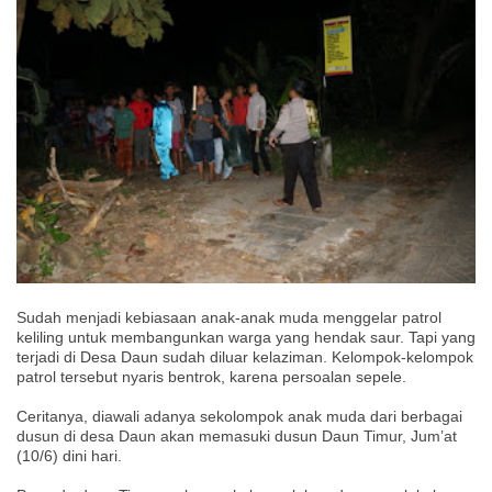
Sudah menjadi kebiasaan anak-anak muda menggelar patrol
keliling untuk membangunkan warga yang hendak saur. Tapi yang
terjadi di Desa Daun sudah diluar kelaziman. Kelompok-kelompok
patrol tersebut nyaris bentrok, karena persoalan sepele.
Ceritanya, diawali adanya sekolompok anak muda dari berbagai
dusun di desa Daun akan memasuki dusun Daun Timur, Jum’at
(10/6) dini hari.