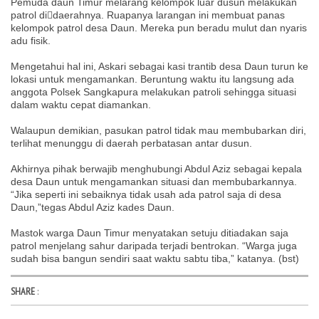
Pemuda daun Timur melarang kelompok luar dusun melakukan
patrol di￾daerahnya. Ruapanya larangan ini membuat panas
kelompok patrol desa Daun. Mereka pun beradu mulut dan nyaris
adu fisik.
Mengetahui hal ini, Askari sebagai kasi trantib desa Daun turun ke
lokasi untuk mengamankan. Beruntung waktu itu langsung ada
anggota Polsek Sangkapura melakukan patroli sehingga situasi
dalam waktu cepat diamankan.
Walaupun demikian, pasukan patrol tidak mau membubarkan diri,
terlihat menunggu di daerah perbatasan antar dusun.
Akhirnya pihak berwajib menghubungi Abdul Aziz sebagai kepala
desa Daun untuk mengamankan situasi dan membubarkannya.
“Jika seperti ini sebaiknya tidak usah ada patrol saja di desa
Daun,”tegas Abdul Aziz kades Daun.
Mastok warga Daun Timur menyatakan setuju ditiadakan saja
patrol menjelang sahur daripada terjadi bentrokan. “Warga juga
sudah bisa bangun sendiri saat waktu sabtu tiba,” katanya. (bst)
SHARE
: