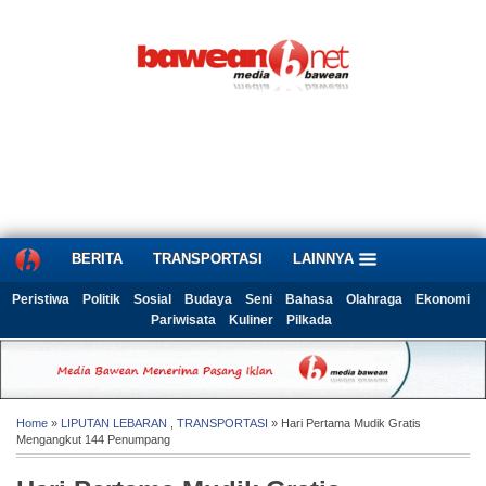
BERITA
TRANSPORTASI
LAINNYA
Peristiwa
Politik
Sosial
Budaya
Seni
Bahasa
Olahraga
Ekonomi
Pariwisata
Kuliner
Pilkada
Home
»
LIPUTAN LEBARAN
,
TRANSPORTASI
» Hari Pertama Mudik Gratis
Mengangkut 144 Penumpang