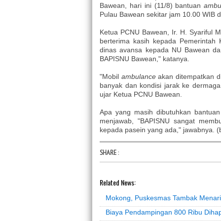
Bawean, hari ini (11/8) bantuan
ambu
Pulau Bawean sekitar jam 10.00 WIB d
Ketua PCNU Bawean, Ir. H. Syariful 
berterima kasih kepada Pemerintah 
dinas avansa kepada NU Bawean da
BAPISNU Bawean," katanya.
"Mobil
ambulance
akan ditempatkan d
banyak dan kondisi jarak ke dermaga 
ujar Ketua PCNU Bawean.
Apa yang masih dibutuhkan bantua
menjawab, "BAPISNU sangat membut
kepada pasein yang ada," jawabnya. (
SHARE
:
Related News:
Mokong, Puskesmas Tambak Menarik
Biaya Pendampingan 800 Ribu Diha