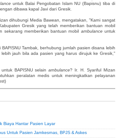
lance
untuk Balai Pengobatan Islam NU (Bapisnu) tiba di
engan dibawa kapal Javi dari Gresik.
Mizan dihubungi Media Bawean, mengatakan, "Kami sangat
Kabupaten Gresik yang telah memberikan bantuan mobil
n sekarang memberikan bantuan mobil
ambulance
untuk
i BAPISNU Tambak, berhubung jumlah pasien disana lebih
lebih jauh bila ada pasien yang harus dirujuk ke Gresik,"
n untuk BAPISNU selain
ambulance
? Ir. H. Syariful Mizan
uhkan peralatan medis untuk meningkatkan pelayanan
bst)
 Biaya Hantar Pasien Layar
pus Untuk Pasien Jamkesmas, BPJS & Askes