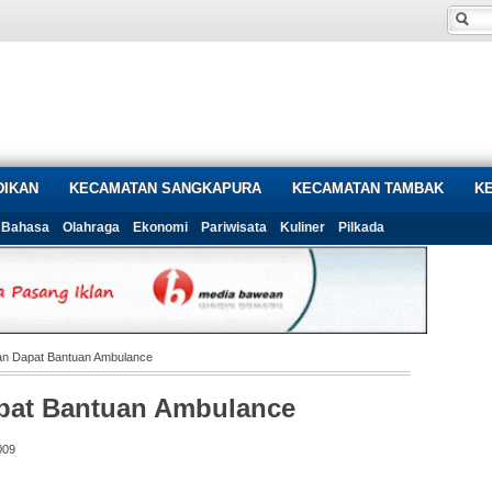
DIKAN
KECAMATAN SANGKAPURA
KECAMATAN TAMBAK
K
Bahasa
Olahraga
Ekonomi
Pariwisata
Kuliner
Pilkada
 Dapat Bantuan Ambulance
at Bantuan Ambulance
009