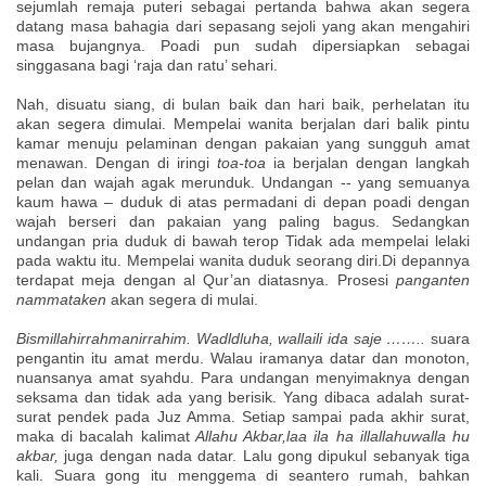
sejumlah remaja puteri sebagai pertanda bahwa akan segera
datang masa bahagia dari sepasang sejoli yang akan mengahiri
masa bujangnya. Poadi pun sudah dipersiapkan sebagai
singgasana bagi ‘raja dan ratu’ sehari.
Nah, disuatu siang, di bulan baik dan hari baik, perhelatan itu
akan segera dimulai. Mempelai wanita berjalan dari balik pintu
kamar menuju pelaminan dengan pakaian yang sungguh amat
menawan. Dengan di iringi
toa-toa
ia berjalan dengan langkah
pelan dan wajah agak merunduk. Undangan -- yang semuanya
kaum hawa – duduk di atas permadani di depan poadi dengan
wajah berseri dan pakaian yang paling bagus. Sedangkan
undangan pria duduk di bawah terop Tidak ada mempelai lelaki
pada waktu itu. Mempelai wanita duduk seorang diri.Di depannya
terdapat meja dengan al Qur’an diatasnya. Prosesi
panganten
nammataken
akan segera di mulai.
Bismillahirrahmanirrahim. Wadldluha, wallaili ida saje ……..
suara
pengantin itu amat merdu. Walau iramanya datar dan monoton,
nuansanya amat syahdu. Para undangan menyimaknya dengan
seksama dan tidak ada yang berisik. Yang dibaca adalah surat-
surat pendek pada Juz Amma. Setiap sampai pada akhir surat,
maka di bacalah kalimat
Allahu Akbar,laa ila ha illallahuwalla hu
akbar,
juga dengan nada datar. Lalu gong dipukul sebanyak tiga
kali. Suara gong itu menggema di seantero rumah, bahkan