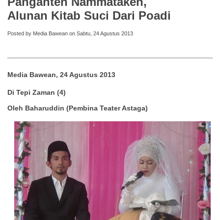
Panganten Nammataken,
Alunan Kitab Suci Dari Poadi
Posted by Media Bawean on Sabtu, 24 Agustus 2013
Media Bawean, 24 Agustus 2013
Di Tepi Zaman (4)
Oleh Baharuddin (Pembina Teater Astaga)