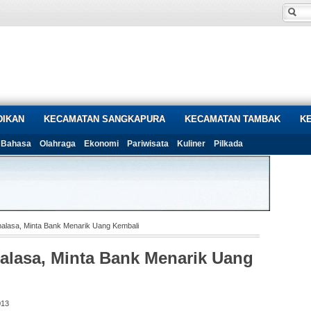
DIKAN
KECAMATAN SANGKAPURA
KECAMATAN TAMBAK
K
Bahasa
Olahraga
Ekonomi
Pariwisata
Kuliner
Pilkada
lasa, Minta Bank Menarik Uang Kembali
lasa, Minta Bank Menarik Uang
013