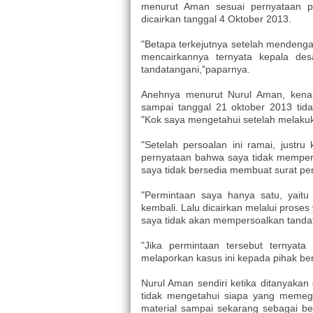
menurut Aman sesuai pernyataan 
dicairkan tanggal 4 Oktober 2013.
"Betapa terkejutnya setelah mendenga
mencairkannya ternyata kepala de
tandatangani,"paparnya.
Anehnya menurut Nurul Aman, kenap
sampai tanggal 21 oktober 2013 tid
"Kok saya mengetahui setelah melaku
"Setelah persoalan ini ramai, just
pernyataan bahwa saya tidak mempers
saya tidak bersedia membuat surat pe
"Permintaan saya hanya satu, yaitu
kembali. Lalu dicairkan melalui prose
saya tidak akan mempersoalkan tandat
"Jika permintaan tersebut ternyat
melaporkan kasus ini kepada pihak ber
Nurul Aman sendiri ketika ditanyaka
tidak mengetahui siapa yang memega
material sampai sekarang sebagai b