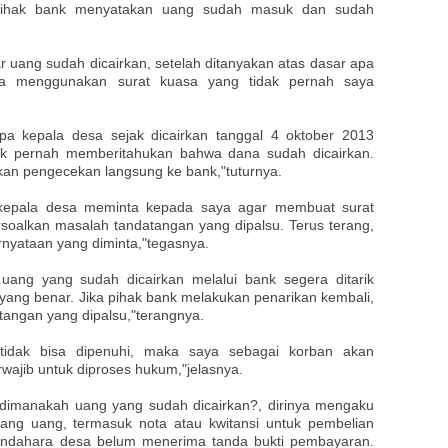
pihak bank menyatakan uang sudah masuk dan sudah
r uang sudah dicairkan, setelah ditanyakan atas dasar apa
sa menggunakan surat kuasa yang tidak pernah saya
a kepala desa sejak dicairkan tanggal 4 oktober 2013
ak pernah memberitahukan bahwa dana sudah dicairkan.
kan pengecekan langsung ke bank,"tuturnya.
ru kepala desa meminta kepada saya agar membuat surat
oalkan masalah tandatangan yang dipalsu. Terus terang,
rnyataan yang diminta,"tegasnya.
 uang yang sudah dicairkan melalui bank segera ditarik
s yang benar. Jika pihak bank melakukan penarikan kembali,
angan yang dipalsu,"terangnya.
a tidak bisa dipenuhi, maka saya sebagai korban akan
wajib untuk diproses hukum,"jelasnya.
n dimanakah uang yang sudah dicairkan?, dirinya mengaku
ng uang, termasuk nota atau kwitansi untuk pembelian
endahara desa belum menerima tanda bukti pembayaran.