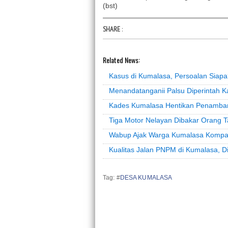
(bst)
SHARE
:
Related News:
Kasus di Kumalasa, Persoalan Siap
Menandatanganii Palsu Diperintah 
Kades Kumalasa Hentikan Penamba
Tiga Motor Nelayan Dibakar Orang T
Wabup Ajak Warga Kumalasa Kompak
Kualitas Jalan PNPM di Kumalasa, 
Tag: #
DESA KUMALASA