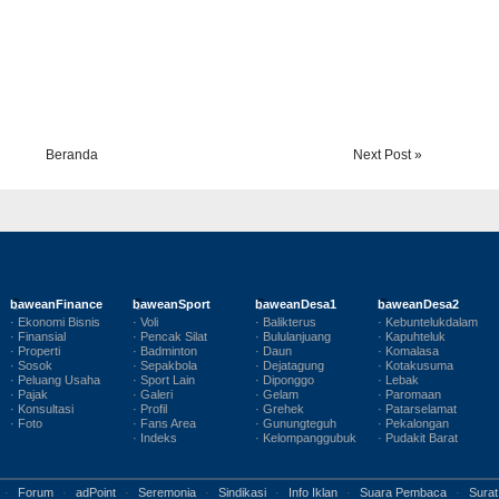
Beranda
Next Post »
baweanFinance
baweanSport
baweanDesa1
baweanDesa2
· Ekonomi Bisnis
· Voli
· Balikterus
· Kebuntelukdalam
· Finansial
· Pencak Silat
· Bululanjuang
· Kapuhteluk
· Properti
· Badminton
· Daun
· Komalasa
· Sosok
· Sepakbola
· Dejatagung
· Kotakusuma
· Peluang Usaha
· Sport Lain
· Diponggo
· Lebak
· Pajak
· Galeri
· Gelam
· Paromaan
· Konsultasi
· Profil
· Grehek
· Patarselamat
· Foto
· Fans Area
· Gunungteguh
· Pekalongan
· Indeks
· Kelompanggubuk
· Pudakit Barat
·
Forum
·
adPoint
·
Seremonia
·
Sindikasi
·
Info Iklan
·
Suara Pembaca
·
Surat