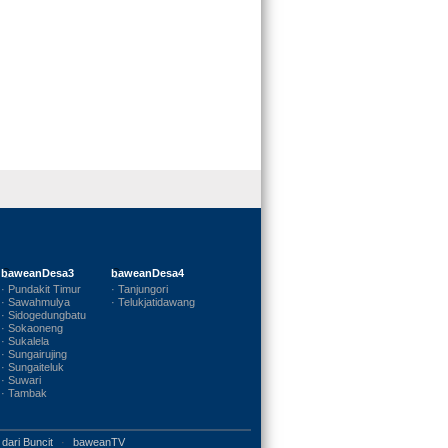
baweanDesa3
baweanDesa4
· Pundakit Timur
· Tanjungori
· Sawahmulya
· Telukjatidawang
· Sidogedungbatu
· Sokaoneng
· Sukalela
· Sungairujing
· Sungaiteluk
· Suwari
· Tambak
 dari Buncit
·
baweanTV