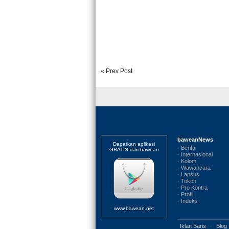
« Prev Post
baweanNews
Dapatkan aplikasi
· Berita
GRATIS dari bawean
· Internasional
· Kolom
· Wawancara
· Lapsus
· Tokoh
· Pro Kontra
· Profil
· Indeks
www.bawean.net
Iklan Baris
·
Blog