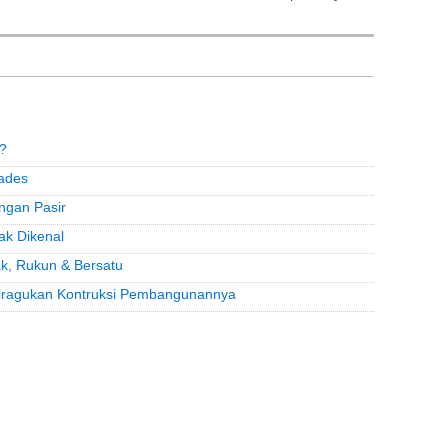
a?
Kades
ngan Pasir
ak Dikenal
, Rukun & Bersatu
Diragukan Kontruksi Pembangunannya