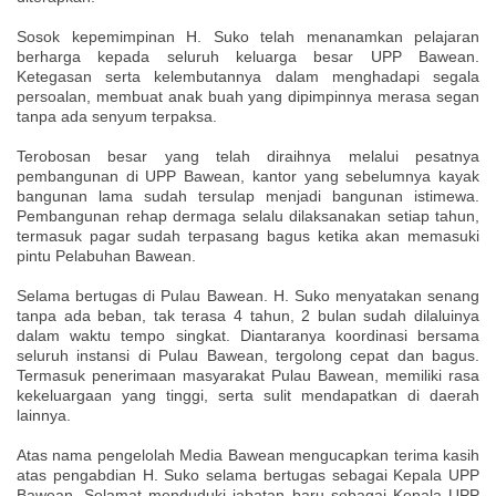
Sosok kepemimpinan H. Suko telah menanamkan pelajaran
berharga kepada seluruh keluarga besar UPP Bawean.
Ketegasan serta kelembutannya dalam menghadapi segala
persoalan, membuat anak buah yang dipimpinnya merasa segan
tanpa ada senyum terpaksa.
Terobosan besar yang telah diraihnya melalui pesatnya
pembangunan di UPP Bawean, kantor yang sebelumnya kayak
bangunan lama sudah tersulap menjadi bangunan istimewa.
Pembangunan rehap dermaga selalu dilaksanakan setiap tahun,
termasuk pagar sudah terpasang bagus ketika akan memasuki
pintu Pelabuhan Bawean.
Selama bertugas di Pulau Bawean. H. Suko menyatakan senang
tanpa ada beban, tak terasa 4 tahun, 2 bulan sudah dilaluinya
dalam waktu tempo singkat. Diantaranya koordinasi bersama
seluruh instansi di Pulau Bawean, tergolong cepat dan bagus.
Termasuk penerimaan masyarakat Pulau Bawean, memiliki rasa
kekeluargaan yang tinggi, serta sulit mendapatkan di daerah
lainnya.
Atas nama pengelolah Media Bawean mengucapkan terima kasih
atas pengabdian H. Suko selama bertugas sebagai Kepala UPP
Bawean. Selamat menduduki jabatan baru sebagai Kepala UPP