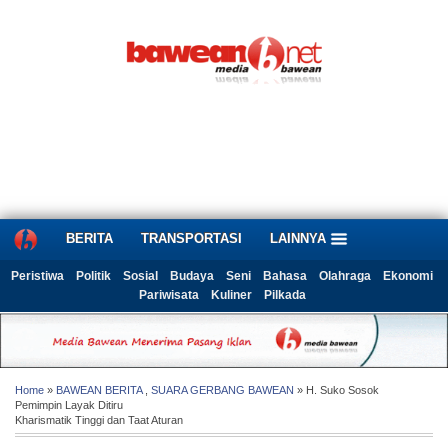
BERITA
TRANSPORTASI
LAINNYA
Peristiwa
Politik
Sosial
Budaya
Seni
Bahasa
Olahraga
Ekonomi
Pariwisata
Kuliner
Pilkada
Home
»
BAWEAN BERITA
,
SUARA GERBANG BAWEAN
» H. Suko Sosok
Pemimpin Layak Ditiru
Kharismatik Tinggi dan Taat Aturan