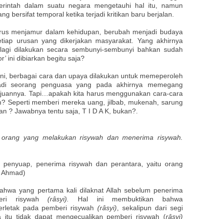
merintah dalam suatu negara mengetauhi hal itu, namun
 bersifat temporal ketika terjadi kritikan baru berjalan.
 terus menjamur dalam kehidupan, berubah menjadi budaya
setiap urusan yang dikerjakan masyarakat. Yang akhirnya
k lagi dilakukan secara sembunyi-sembunyi bahkan sudah
’ ini dibiarkan begitu saja?
 ini, berbagai cara dan upaya dilakukan untuk memeperoleh
adi seorang penguasa yang pada akhirnya memegang
ujuannya. Tapi…apakah kita harus menggunakan cara-cara
m? Seperti memberi mereka uang, jilbab, mukenah, sarung
n ? Jawabnya tentu saja, T I D A K, bukan?.
t orang yang melakukan risywah dan menerima risywah.
t penyuap, penerima risywah dan perantara, yaitu orang
 Ahmad)
ahwa yang pertama kali dilaknat Allah sebelum penerima
eri risywah
(râsyi).
Hal ini membuktikan bahwa
erletak pada pemberi risywah
(râsyi)
, sekalipun dari segi
 itu tidak dapat mengecualikan pemberi risywah (
râsyi)