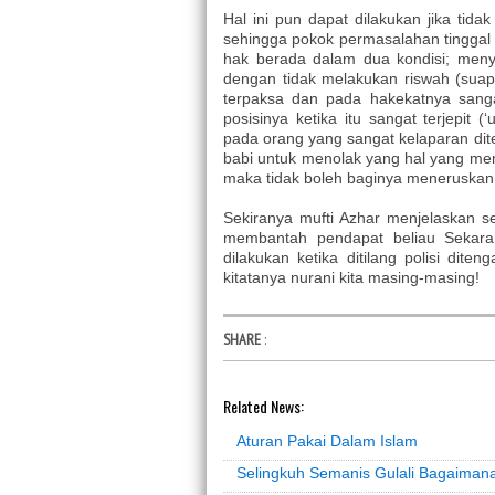
Hal ini pun dapat dilakukan jika tid
sehingga pokok permasalahan tinggal 
hak berada dalam dua kondisi; meny
dengan tidak melakukan riswah (suap)
terpaksa dan pada hakekatnya sanga
posisinya ketika itu sangat terjepit (
pada orang yang sangat kelaparan d
babi untuk menolak yang hal yang memba
maka tidak boleh baginya meneruskan
Sekiranya mufti Azhar menjelaskan se
membantah pendapat beliau Sekaran
dilakukan ketika ditilang polisi dit
kitatanya nurani kita masing-masing!
SHARE
:
Related News:
Aturan Pakai Dalam Islam
Selingkuh Semanis Gulali Bagaima