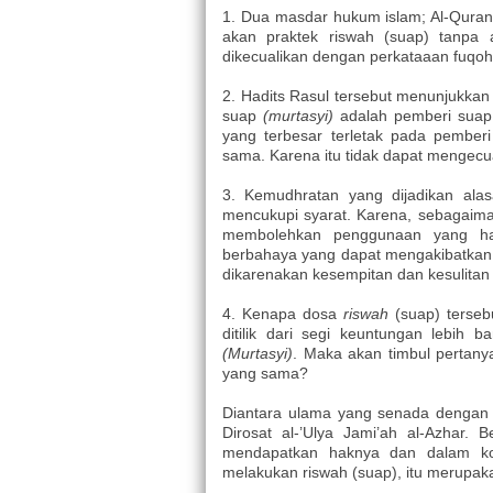
1. Dua masdar hukum islam; Al-Qura
akan praktek riswah (suap) tanpa a
dikecualikan dengan perkataaan fuqoha
2. Hadits Rasul tersebut menunjukkan
suap
(murtasyi)
adalah pemberi suap 
yang terbesar terletak pada pembe
sama. Karena itu tidak dapat mengec
3. Kemudhratan yang dijadikan ala
mencukupi syarat. Karena, sebagaim
membolehkan penggunaan yang hara
berbahaya yang dapat mengakibatkan 
dikarenakan kesempitan dan kesulitan
4. Kenapa dosa
riswah
(suap) terse
ditilik dari segi keuntungan lebih
(Murtasyi)
. Maka akan timbul pertan
yang sama?
Diantara ulama yang senada dengan pe
Dirosat al-’Ulya Jami’ah al-Azhar. 
mendapatkan haknya dan dalam ko
melakukan riswah (suap), itu merupak