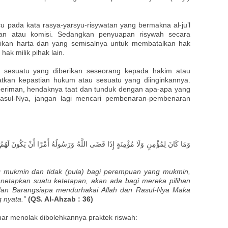
cu pada kata rasya-yarsyu-risywatan yang bermakna al-ju’l
ian atau komisi. Sedangkan penyuapan risywah secara
rikan harta dan yang semisalnya untuk membatalkan hak
hak milik pihak lain.
gai sesuatu yang diberikan seseorang kepada hakim atau
atkan kepastian hukum atau sesuatu yang diinginkannya.
 beriman, hendaknya taat dan tunduk dengan apa-apa yang
 Rasul-Nya, jangan lagi mencari pembenaran-pembenaran
ang mukmin dan tidak (pula) bagi perempuan yang mukmin,
enetapkan suatu ketetapan, akan ada bagi mereka pilihan
 dan Barangsiapa mendurhakai Allah dan Rasul-Nya Maka
 nyata.”
(QS. Al-Ahzab : 36)
har menolak dibolehkannya praktek riswah: