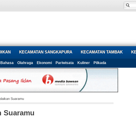
DIKAN
KECAMATAN SANGKAPURA
KECAMATAN TAMBAK
K
Bahasa
Olahraga
Ekonomi
Pariwisata
Kuliner
Pilkada
daikan Suaramu
n Suaramu