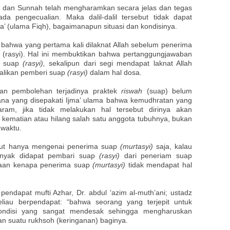
n dan Sunnah telah mengharamkan secara jelas dan tegas
da pengecualian. Maka dalil-dalil tersebut tidak dapat
’ (ulama Fiqh), bagaimanapun situasi dan kondisinya.
 bahwa yang pertama kali dilaknat Allah sebelum penerima
(rasyi). Hal ini membuktikan bahwa pertanggungjawaban
ri suap
(rasyi),
sekalipun dari segi mendapat laknat Allah
ualikan pemberi suap
(rasyi)
dalam hal dosa.
san pembolehan terjadinya praktek
riswah
(suap) belum
ana yang disepakati Ijma’ ulama bahwa kemudhratan yang
m, jika tidak melakukan hal tersebut dirinya akan
kematian atau hilang salah satu anggota tubuhnya, bukan
 waktu.
but hanya mengenai penerima suap
(murtasyi)
saja, kalau
 banyak didapat pembari suap
(rasyi)
dari peneriam suap
yaan kenapa penerima suap
(murtasyi)
tidak mendapat hal
ndapat mufti Azhar, Dr. abdul ‘azim al-muth’ani; ustadz
Beliau berpendapat: “bahwa seorang yang terjepit untuk
ndisi yang sangat mendesak sehingga mengharuskan
an suatu rukhsoh (keringanan) baginya.