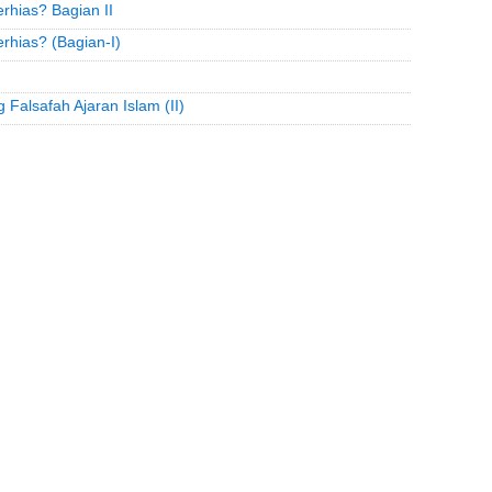
hias? Bagian II
hias? (Bagian-I)
Falsafah Ajaran Islam (II)