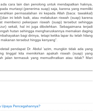
ak ada cara lain dan penolong untuk mendapatkan haknya,
pada murtasyi (penerima suap) saja, karena yang memiliki
erahkan permasalahan ini kepada Allah (baca: tawakkal)
¦dan ini lebih baik, atau melakukan riswah (suap) karena
t membenci pekerjaan riswah (suap) tersebut sehingga
‘uzur) sekali, hal ini juga dibolehkan. Sebagaimana terjadi
itengah hutan sehingga mengharuskannya memakan daging
hayakan bagi dirinya, tetapi ketika lapar itu telah hilang
 makanan tersebut hingga kenyang”.
detail pendapat Dr. Abdul ‘azim, mungkin tidak ada yang
g tinggal kita memikirkan apakah riswah (suap) yang
engah jalan termasuk yang memudhratkan atau tidak? Mari
na Upaya Pencegahannya?