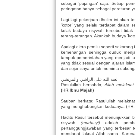
sebagai ‘pajangan’ saja. Setiap pe
peringatan hanya sebagai peraturan yang
Lagi-lagi pekerjaan dholim ini akan
‘kotor’ yang selalu terdapat dalam 
kelak budaya risywah tersebut tida
terang-terangan. Akankah budaya ‘kotor
Apalagi diera pemilu seperti sekarang
kemenangan sehingga duduk menj
tampuk pemerintahan yang menjadi t
yang tidak sesuai dengan ajaran Isla
dan sejenisnya untuk meminta dukunga
لعنة الله على الراشي والمرتشي
Rasulullah bersabda;
Allah melakna
(HR.Ibnu Majah)
Sauban berkata; Rasulullah melakna
yang menghubungkan keduanya. (HR.
Hadits Rasul tersebut menunjukkan b
risywah
(murtasyi)
adalah pemb
pertanggungjawaban yang terbesar t
mendapat laknat Allah sama. Karena