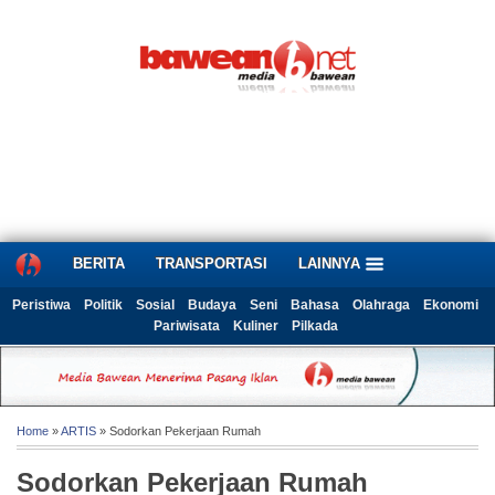
BERITA
TRANSPORTASI
LAINNYA
Peristiwa
Politik
Sosial
Budaya
Seni
Bahasa
Olahraga
Ekonomi
Pariwisata
Kuliner
Pilkada
Home
»
ARTIS
» Sodorkan Pekerjaan Rumah
Sodorkan Pekerjaan Rumah