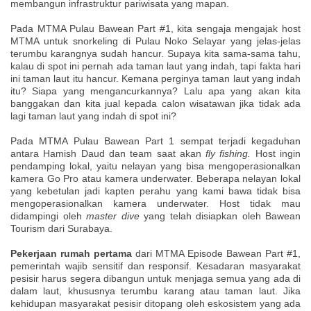
membangun infrastruktur pariwisata yang mapan.
Pada MTMA Pulau Bawean Part #1, kita sengaja mengajak host
MTMA untuk snorkeling di Pulau Noko Selayar yang jelas-jelas
terumbu karangnya sudah hancur. Supaya kita sama-sama tahu,
kalau di spot ini pernah ada taman laut yang indah, tapi fakta hari
ini taman laut itu hancur. Kemana perginya taman laut yang indah
itu? Siapa yang mengancurkannya? Lalu apa yang akan kita
banggakan dan kita jual kepada calon wisatawan jika tidak ada
lagi taman laut yang indah di spot ini?
Pada MTMA Pulau Bawean Part 1 sempat terjadi kegaduhan
antara Hamish Daud dan team saat akan
fly fishing.
Host ingin
pendamping lokal, yaitu nelayan yang bisa mengoperasionalkan
kamera Go Pro atau kamera underwater. Beberapa nelayan lokal
yang kebetulan jadi kapten perahu yang kami bawa tidak bisa
mengoperasionalkan kamera underwater. Host tidak mau
didampingi oleh
master dive
yang telah disiapkan oleh Bawean
Tourism dari Surabaya.
Pekerjaan rumah pertama
dari MTMA Episode Bawean Part #1,
pemerintah wajib sensitif dan responsif. Kesadaran masyarakat
pesisir harus segera dibangun untuk menjaga semua yang ada di
dalam laut, khususnya terumbu karang atau taman laut. Jika
kehidupan masyarakat pesisir ditopang oleh eskosistem yang ada