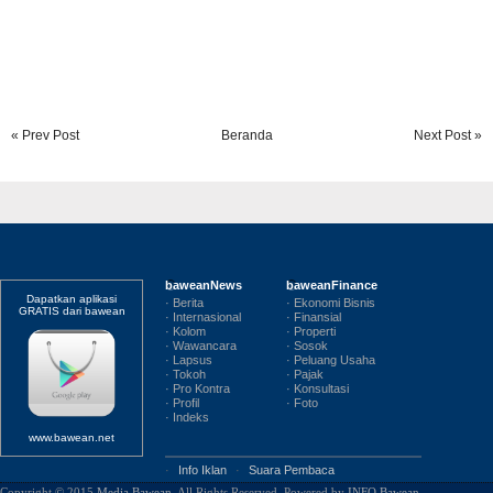
« Prev Post
Beranda
Next Post »
baweanNews
baweanFinance
Dapatkan aplikasi
· Berita
· Ekonomi Bisnis
GRATIS dari bawean
· Internasional
· Finansial
· Kolom
· Properti
· Wawancara
· Sosok
· Lapsus
· Peluang Usaha
· Tokoh
· Pajak
· Pro Kontra
· Konsultasi
· Profil
· Foto
· Indeks
www.bawean.net
·
Info Iklan
·
Suara Pembaca
Copyright © 2015
Media Bawean
. All Rights Reserved. Powered by
INFO Bawean