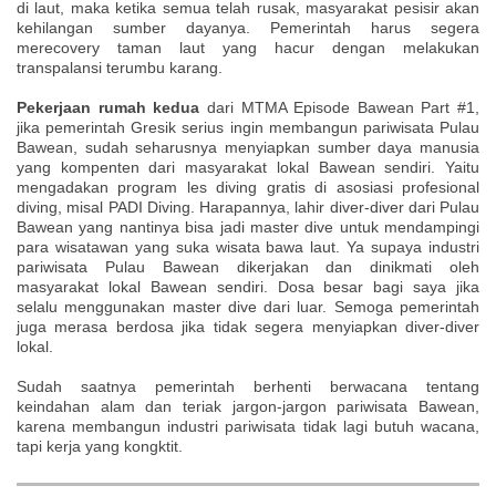
di laut, maka ketika semua telah rusak, masyarakat pesisir akan
kehilangan sumber dayanya. Pemerintah harus segera
merecovery taman laut yang hacur dengan melakukan
transpalansi terumbu karang.
Pekerjaan rumah kedua
dari MTMA Episode Bawean Part #1,
jika pemerintah Gresik serius ingin membangun pariwisata Pulau
Bawean, sudah seharusnya menyiapkan sumber daya manusia
yang kompenten dari masyarakat lokal Bawean sendiri. Yaitu
mengadakan program les diving gratis di asosiasi profesional
diving, misal PADI Diving. Harapannya, lahir diver-diver dari Pulau
Bawean yang nantinya bisa jadi master dive untuk mendampingi
para wisatawan yang suka wisata bawa laut. Ya supaya industri
pariwisata Pulau Bawean dikerjakan dan dinikmati oleh
masyarakat lokal Bawean sendiri. Dosa besar bagi saya jika
selalu menggunakan master dive dari luar. Semoga pemerintah
juga merasa berdosa jika tidak segera menyiapkan diver-diver
lokal.
Sudah saatnya pemerintah berhenti berwacana tentang
keindahan alam dan teriak jargon-jargon pariwisata Bawean,
karena membangun industri pariwisata tidak lagi butuh wacana,
tapi kerja yang kongktit.