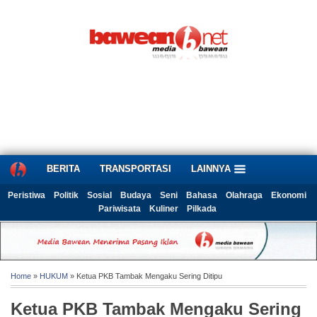
BERITA
TRANSPORTASI
LAINNYA
Peristiwa
Politik
Sosial
Budaya
Seni
Bahasa
Olahraga
Ekonomi
Pariwisata
Kuliner
Pilkada
Home
»
HUKUM
» Ketua PKB Tambak Mengaku Sering Ditipu
Ketua PKB Tambak Mengaku Sering