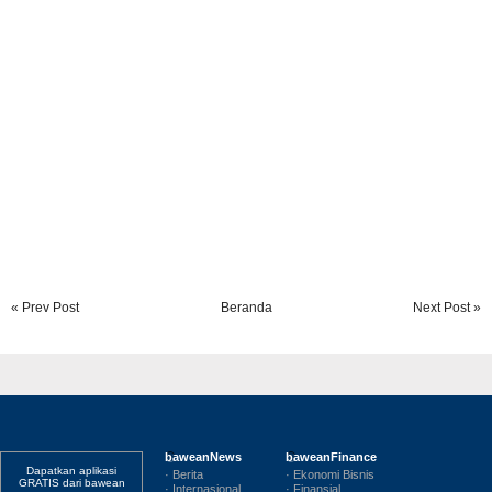
« Prev Post
Beranda
Next Post »
baweanNews
baweanFinance
Dapatkan aplikasi
· Berita
· Ekonomi Bisnis
GRATIS dari bawean
· Internasional
· Finansial