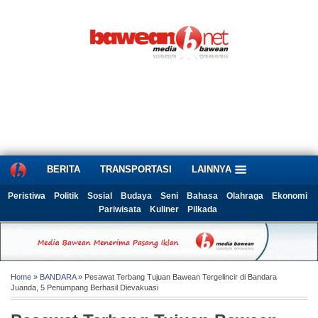
BERITA
TRANSPORTASI
LAINNYA
Peristiwa
Politik
Sosial
Budaya
Seni
Bahasa
Olahraga
Ekonomi
Pariwisata
Kuliner
Pilkada
Home
»
BANDARA
» Pesawat Terbang Tujuan Bawean Tergelincir di Bandara
Juanda, 5 Penumpang Berhasil Dievakuasi