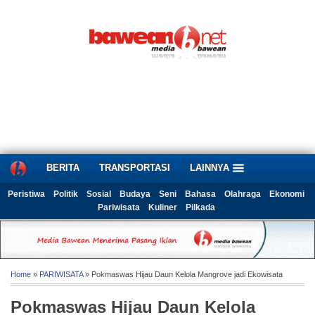
BERITA
TRANSPORTASI
LAINNYA
Peristiwa
Politik
Sosial
Budaya
Seni
Bahasa
Olahraga
Ekonomi
Pariwisata
Kuliner
Pilkada
Home
»
PARIWISATA
» Pokmaswas Hijau Daun Kelola Mangrove jadi Ekowisata
Pokmaswas Hijau Daun Kelola