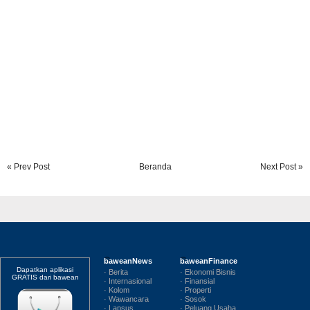
« Prev Post
Beranda
Next Post »
baweanNews
baweanFinance
Dapatkan aplikasi
· Berita
· Ekonomi Bisnis
GRATIS dari bawean
· Internasional
· Finansial
· Kolom
· Properti
· Wawancara
· Sosok
· Lapsus
· Peluang Usaha