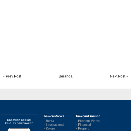
« Prev Post
Beranda
Next Post »
baweanNews
baweanFinance
Dapatkan aplikasi
· Berita
· Ekonomi Bisnis
GRATIS dari bawean
· Internasional
· Finansial
· Kolom
· Properti