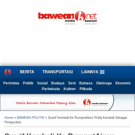
BERITA
TRANSPORTASI
LAINNYA
Peristiwa
Politik
Sosial
Budaya
Seni
Bahasa
Olahraga
Ekonomi
Pariwisata
Kuliner
Pilkada
Home
»
BAWEAN POLITIK
» Syarif Kembali Ke RumputAinur Rofiq Kembali Sebagai
Pengusaha