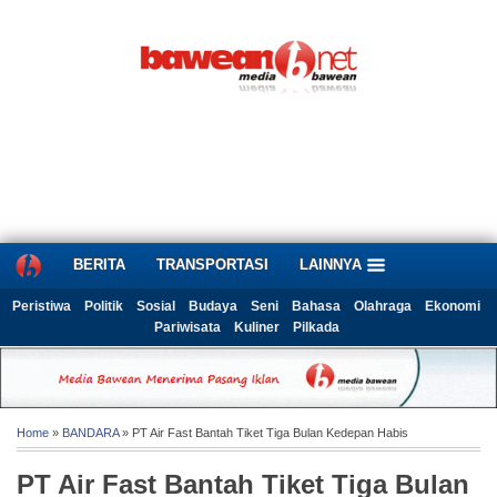
BERITA
TRANSPORTASI
LAINNYA
Peristiwa
Politik
Sosial
Budaya
Seni
Bahasa
Olahraga
Ekonomi
Pariwisata
Kuliner
Pilkada
Home
»
BANDARA
» PT Air Fast Bantah Tiket Tiga Bulan Kedepan Habis
PT Air Fast Bantah Tiket Tiga Bulan