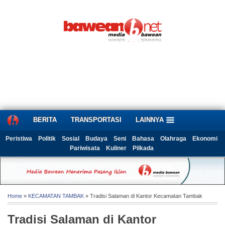
BERITA
TRANSPORTASI
LAINNYA
Peristiwa
Politik
Sosial
Budaya
Seni
Bahasa
Olahraga
Ekonomi
Pariwisata
Kuliner
Pilkada
Home
»
KECAMATAN TAMBAK
» Tradisi Salaman di Kantor Kecamatan Tambak
Tradisi Salaman di Kantor