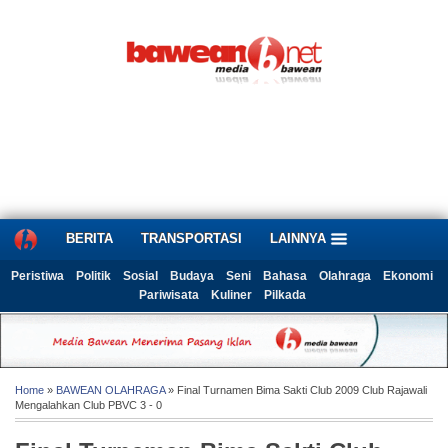
BERITA
TRANSPORTASI
LAINNYA
Peristiwa
Politik
Sosial
Budaya
Seni
Bahasa
Olahraga
Ekonomi
Pariwisata
Kuliner
Pilkada
Home
»
BAWEAN OLAHRAGA
» Final Turnamen Bima Sakti Club 2009 Club Rajawali
Mengalahkan Club PBVC 3 - 0