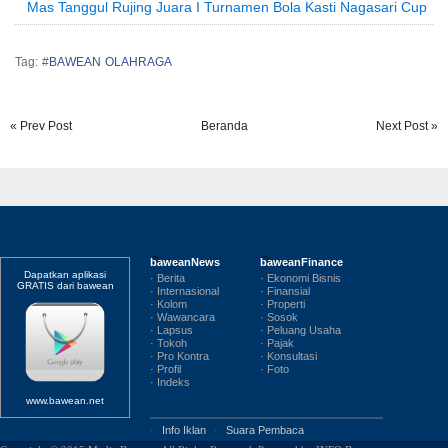
Mas Tanggul Rujing Juara I Turnamen Bola Kasti Nagasari Cup
Tag: #
BAWEAN OLAHRAGA
« Prev Post
Beranda
Next Post »
baweanNews
baweanFinance
Dapatkan aplikasi
· Berita
· Ekonomi Bisnis
GRATIS dari bawean
· Internasional
· Finansial
· Kolom
· Properti
· Wawancara
· Sosok
· Lapsus
· Peluang Usaha
· Tokoh
· Pajak
· Pro Kontra
· Konsultasi
· Profil
· Foto
· Indeks
www.bawean.net
·
Info Iklan
·
Suara Pembaca