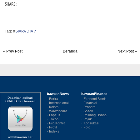
SHARE
:
Tag: #
SIAPA DIA ?
« Prev Post
Beranda
Next Post »
baweanNews
baweanFinance
Dapatkan aplikasi
· Berita
· Ekonomi Bisnis
GRATIS dari bawean
· Internasional
· Finansial
· Kolom
· Properti
· Wawancara
· Sosok
· Lapsus
· Peluang Usaha
· Tokoh
· Pajak
· Pro Kontra
· Konsultasi
· Profil
· Foto
· Indeks
www.bawean.net