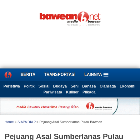
BERITA
TRANSPORTASI
LAINNYA
Peristiwa
Politik
Sosial
Budaya
Seni
Bahasa
Olahraga
Ekonomi
Pariwisata
Kuliner
Pilkada
Home
»
SIAPA DIA ?
» Pejuang Asal Sumberlanas Pulau Bawean
Pejuang Asal Sumberlanas Pulau