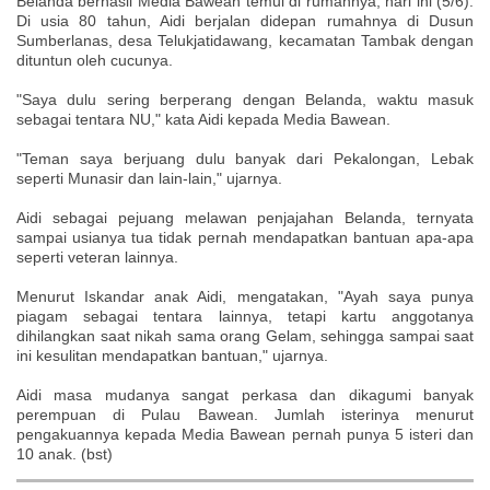
Belanda berhasil Media Bawean temui di rumahnya, hari ini (5/6).
Di usia 80 tahun, Aidi berjalan didepan rumahnya di Dusun
Sumberlanas, desa Telukjatidawang, kecamatan Tambak dengan
dituntun oleh cucunya.
"Saya dulu sering berperang dengan Belanda, waktu masuk
sebagai tentara NU," kata Aidi kepada Media Bawean.
"Teman saya berjuang dulu banyak dari Pekalongan, Lebak
seperti Munasir dan lain-lain," ujarnya.
Aidi sebagai pejuang melawan penjajahan Belanda, ternyata
sampai usianya tua tidak pernah mendapatkan bantuan apa-apa
seperti veteran lainnya.
Menurut Iskandar anak Aidi, mengatakan, "Ayah saya punya
piagam sebagai tentara lainnya, tetapi kartu anggotanya
dihilangkan saat nikah sama orang Gelam, sehingga sampai saat
ini kesulitan mendapatkan bantuan," ujarnya.
Aidi masa mudanya sangat perkasa dan dikagumi banyak
perempuan di Pulau Bawean. Jumlah isterinya menurut
pengakuannya kepada Media Bawean pernah punya 5 isteri dan
10 anak. (bst)