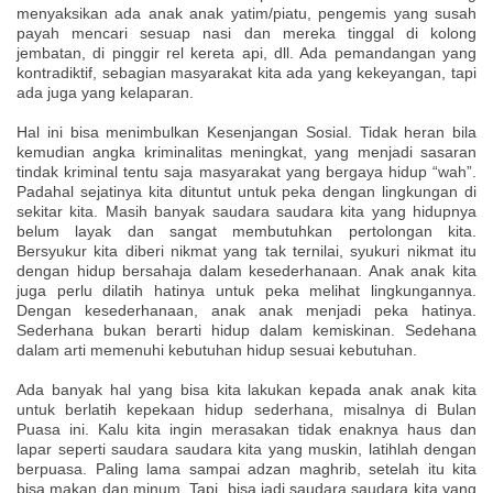
menyaksikan ada anak anak yatim/piatu, pengemis yang susah
payah mencari sesuap nasi dan mereka tinggal di kolong
jembatan, di pinggir rel kereta api, dll. Ada pemandangan yang
kontradiktif, sebagian masyarakat kita ada yang kekeyangan, tapi
ada juga yang kelaparan.
Hal ini bisa menimbulkan Kesenjangan Sosial. Tidak heran bila
kemudian angka kriminalitas meningkat, yang menjadi sasaran
tindak kriminal tentu saja masyarakat yang bergaya hidup “wah”.
Padahal sejatinya kita dituntut untuk peka dengan lingkungan di
sekitar kita. Masih banyak saudara saudara kita yang hidupnya
belum layak dan sangat membutuhkan pertolongan kita.
Bersyukur kita diberi nikmat yang tak ternilai, syukuri nikmat itu
dengan hidup bersahaja dalam kesederhanaan. Anak anak kita
juga perlu dilatih hatinya untuk peka melihat lingkungannya.
Dengan kesederhanaan, anak anak menjadi peka hatinya.
Sederhana bukan berarti hidup dalam kemiskinan. Sedehana
dalam arti memenuhi kebutuhan hidup sesuai kebutuhan.
Ada banyak hal yang bisa kita lakukan kepada anak anak kita
untuk berlatih kepekaan hidup sederhana, misalnya di Bulan
Puasa ini. Kalu kita ingin merasakan tidak enaknya haus dan
lapar seperti saudara saudara kita yang muskin, latihlah dengan
berpuasa. Paling lama sampai adzan maghrib, setelah itu kita
bisa makan dan minum. Tapi, bisa jadi saudara saudara kita yang