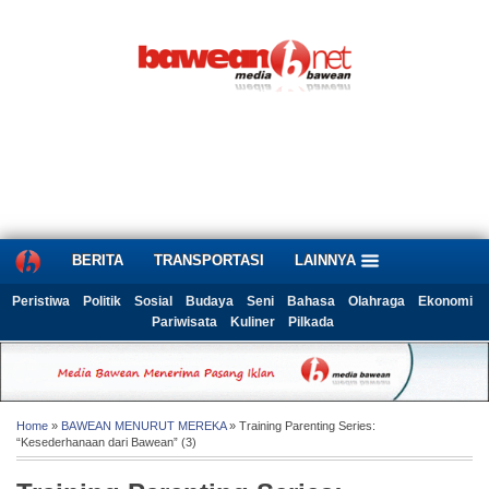
BERITA
TRANSPORTASI
LAINNYA
Peristiwa
Politik
Sosial
Budaya
Seni
Bahasa
Olahraga
Ekonomi
Pariwisata
Kuliner
Pilkada
Home
»
BAWEAN MENURUT MEREKA
» Training Parenting Series:
“Kesederhanaan dari Bawean” (3)