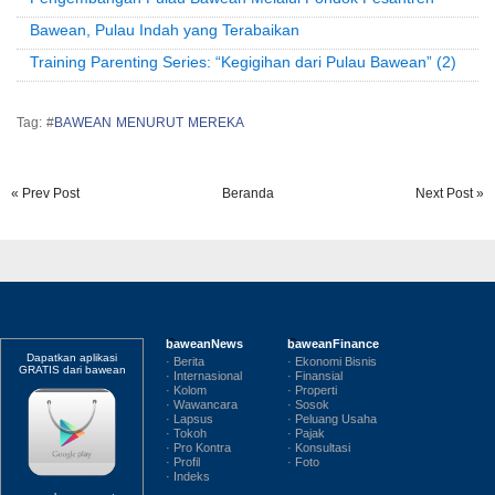
Bawean, Pulau Indah yang Terabaikan
Training Parenting Series: “Kegigihan dari Pulau Bawean” (2)
Tag: #
BAWEAN MENURUT MEREKA
« Prev Post
Beranda
Next Post »
baweanNews
baweanFinance
Dapatkan aplikasi
· Berita
· Ekonomi Bisnis
GRATIS dari bawean
· Internasional
· Finansial
· Kolom
· Properti
· Wawancara
· Sosok
· Lapsus
· Peluang Usaha
· Tokoh
· Pajak
· Pro Kontra
· Konsultasi
· Profil
· Foto
· Indeks