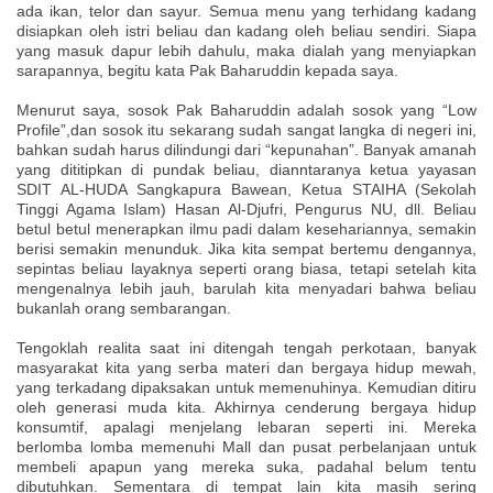
ada ikan, telor dan sayur. Semua menu yang terhidang kadang
disiapkan oleh istri beliau dan kadang oleh beliau sendiri. Siapa
yang masuk dapur lebih dahulu, maka dialah yang menyiapkan
sarapannya, begitu kata Pak Baharuddin kepada saya.
Menurut saya, sosok Pak Baharuddin adalah sosok yang “Low
Profile”,dan sosok itu sekarang sudah sangat langka di negeri ini,
bahkan sudah harus dilindungi dari “kepunahan”. Banyak amanah
yang dititipkan di pundak beliau, dianntaranya ketua yayasan
SDIT AL-HUDA Sangkapura Bawean, Ketua STAIHA (Sekolah
Tinggi Agama Islam) Hasan Al-Djufri, Pengurus NU, dll. Beliau
betul betul menerapkan ilmu padi dalam kesehariannya, semakin
berisi semakin menunduk. Jika kita sempat bertemu dengannya,
sepintas beliau layaknya seperti orang biasa, tetapi setelah kita
mengenalnya lebih jauh, barulah kita menyadari bahwa beliau
bukanlah orang sembarangan.
Tengoklah realita saat ini ditengah tengah perkotaan, banyak
masyarakat kita yang serba materi dan bergaya hidup mewah,
yang terkadang dipaksakan untuk memenuhinya. Kemudian ditiru
oleh generasi muda kita. Akhirnya cenderung bergaya hidup
konsumtif, apalagi menjelang lebaran seperti ini. Mereka
berlomba lomba memenuhi Mall dan pusat perbelanjaan untuk
membeli apapun yang mereka suka, padahal belum tentu
dibutuhkan. Sementara di tempat lain kita masih sering