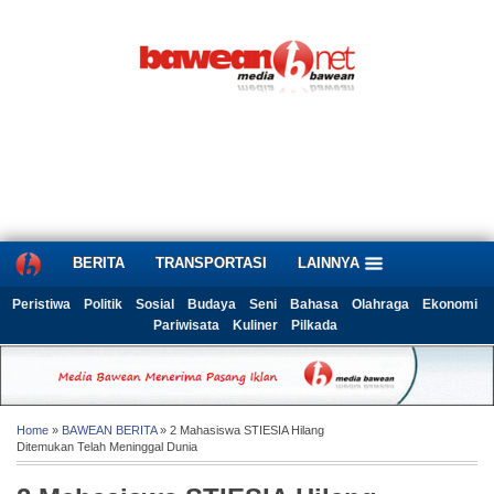
BERITA
TRANSPORTASI
LAINNYA
Peristiwa
Politik
Sosial
Budaya
Seni
Bahasa
Olahraga
Ekonomi
Pariwisata
Kuliner
Pilkada
Home
»
BAWEAN BERITA
» 2 Mahasiswa STIESIA Hilang
Ditemukan Telah Meninggal Dunia