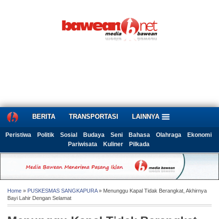
BERITA
TRANSPORTASI
LAINNYA
Peristiwa
Politik
Sosial
Budaya
Seni
Bahasa
Olahraga
Ekonomi
Pariwisata
Kuliner
Pilkada
Home
»
PUSKESMAS SANGKAPURA
» Menunggu Kapal Tidak Berangkat, Akhirnya
Bayi Lahir Dengan Selamat