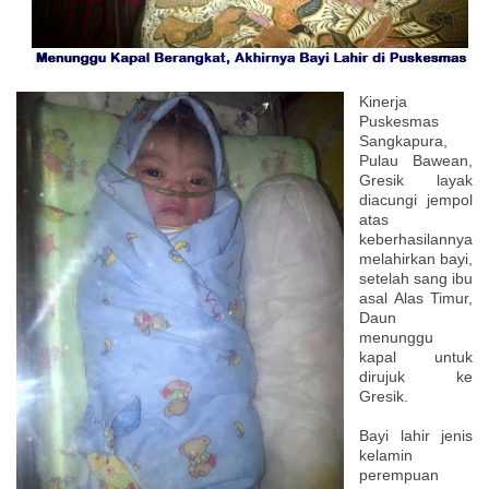
Kinerja
Puskesmas
Sangkapura,
Pulau Bawean,
Gresik layak
diacungi jempol
atas
keberhasilannya
melahirkan bayi,
setelah sang ibu
asal Alas Timur,
Daun
menunggu
kapal untuk
dirujuk ke
Gresik.
Bayi lahir jenis
kelamin
perempuan