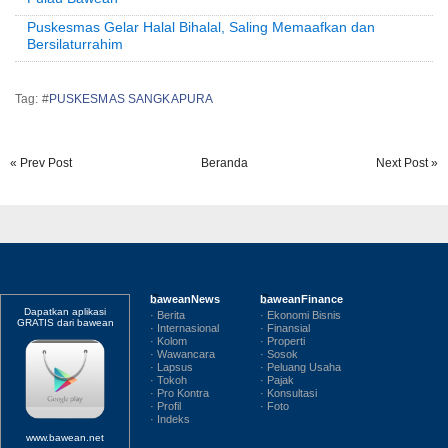
Puskesmas Gelar Halal Bihalal, Saling Memaafkan dan
Bersilaturrahim
Tag: #
PUSKESMAS SANGKAPURA
« Prev Post
Beranda
Next Post »
baweanNews
baweanFinance
Dapatkan aplikasi
· Berita
· Ekonomi Bisnis
GRATIS dari bawean
· Internasional
· Finansial
· Kolom
· Properti
· Wawancara
· Sosok
· Lapsus
· Peluang Usaha
· Tokoh
· Pajak
· Pro Kontra
· Konsultasi
· Profil
· Foto
· Indeks
www.bawean.net