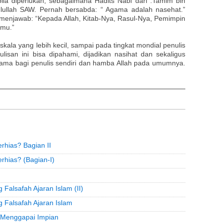
ila diperlukan, sebagaimana Hadits Nabi dari :Tamim bin
ullah SAW. Pernah bersabda: “ Agama adalah nasehat.”
 menjawab: “Kepada Allah, Kitab-Nya, Rasul-Nya, Pemimpin
amu.”
kala yang lebih kecil, sampai pada tingkat mondial penulis
isan ini bisa dipahami, dijadikan nasihat dan sekaligus
tama bagi penulis sendiri dan hamba Allah pada umumnya.
hias? Bagian II
hias? (Bagian-I)
Falsafah Ajaran Islam (II)
 Falsafah Ajaran Islam
 Menggapai Impian