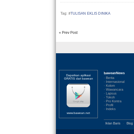
Tag: #
TULISAN EKLIS DINIKA
« Prev Post
baweanNews
Dapatkan aplikasi
· Berita
GRATIS dari bawean
· Internasional
· Kolom
· Wawancara
· Lapsus
· Tokoh
· Pro Kontra
· Profil
· Indeks
www.bawean.net
Iklan Baris
·
Blog