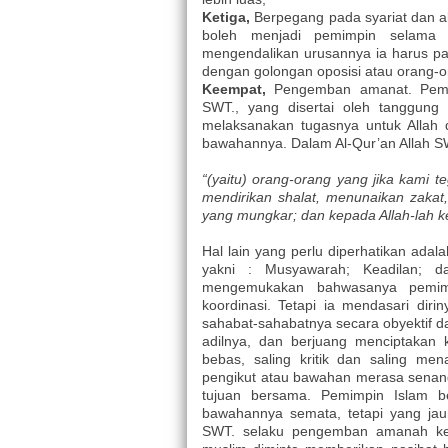
Ketiga,
Berpegang pada syariat dan ak
boleh menjadi pemimpin selama 
mengendalikan urusannya ia harus pa
dengan golongan oposisi atau orang-
Keempat,
Pengemban amanat. Pemim
SWT., yang disertai oleh tanggung
melaksanakan tugasnya untuk Allah 
bawahannya. Dalam Al-Qur’an Allah S
“(yaitu) orang-orang yang jika kami
mendirikan shalat, menunaikan zaka
yang mungkar; dan kepada Allah-lah k
Hal lain yang perlu diperhatikan ada
yakni : Musyawarah; Keadilan; da
mengemukakan bahwasanya pemimp
koordinasi. Tetapi ia mendasari dir
sahabat-sahabatnya secara obyektif 
adilnya, dan berjuang menciptakan 
bebas, saling kritik dan saling me
pengikut atau bawahan merasa senan
tujuan bersama. Pemimpin Islam b
bawahannya semata, tetapi yang jau
SWT. selaku pengemban amanah ke