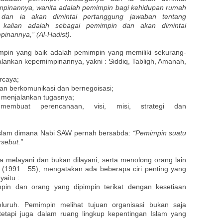
mpinannya, wanita adalah pemimpin bagi kehidupan rumah
dan ia akan dimintai pertanggung jawaban tentang
 kalian adalah sebagai pemimpin dan akan dimintai
inannya,” (Al-Hadist).
pin yang baik adalah pemimpin yang memiliki sekurang-
alankan kepemimpinannya, yakni : Siddiq, Tabligh, Amanah,
ercaya;
an berkomunikasi dan bernegoisasi;
 menjalankan tugasnya;
embuat perencanaan, visi, misi, strategi dan
in Islam dimana Nabi SAW pernah bersabda:
“Pemimpin suatu
rsebut.”
a melayani dan bukan dilayani, serta menolong orang lain
b (1991 : 55), mengatakan ada beberapa ciri penting yang
aitu :
mpin dan orang yang dipimpin terikat dengan kesetiaan
uruh. Pemimpin melihat tujuan organisasi bukan saja
tetapi juga dalam ruang lingkup kepentingan Islam yang