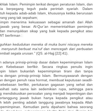
hlak Islam. Pemimpin terikat dengan peraturan Islam, dan
ia berpegang teguh pada perintah syariah. Dalam
tuh kepada adab-adab Islam, khususnya ketika berurusan
orang yang tak sepaham;
pin menerima kekuasaan sebagai amanah dari Allah
 jawab yang besar. Al-Qur’an memerintahkan pemimpin
dan menunjukkan sikap yang baik kepada pengikut atau
WT berfirman :
 teguhkan kedudukan mereka di muka bumi niscaya mereka
t, menyuruh berbuat ma’ruf dan mencegah dari perbuatan
embali segala urusan.”
(QS. al-Hajj [22]:41).
lah adanya prinsip-prinsip dasar dalam kepemimpinan Islam
n Kebebasan berfikir. Secara ringkas penulis ingin
in Islam bukanlah kepemimpinan tirani dan tanpa
inya dengan prinsip-prinsip Islam. Bermusyawarah dengan
dan dengan penuh rasa hormat, membuat keputusan seadil-
kebebasan berfikir, pertukaran gagasan yang sehat dan
nasihati satu sama lain sedemikian rupa, sehingga para
g mendiskusikan persoalan yang menjadi kepentingan dan
ertanggung jawab bukan hanya kepada pengikut atau
h lebih penting adalah tanggung jawabnya kepada Allah
pemimpinan. Kemudian perlu dipahami bahwa seorang