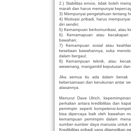
2.) Stabilitas emosi, tidak boleh me
marah dan harus mempunyai kepercaya
3) Mempunyai pengetahuan tentang h
4) Motivasi pribadi, harus mempunya
diri sendiri;
5) Kemampuan berkomunikasi, atau ke
6) Kemamapuan atau kecakapan 
bawahan;
7) Kemampuan sosial atau keahlia
kesetiaan bawahannya, suka menolo
dalam bergaul;
8) Kemampuan teknik, atau kecaka
wewenang, mangambil keputusan da
Jika semua itu ada dalam benak s
kebersamaan dan kerukunan antar se
atasannya.
Menurut Dave Ulrich, kepemimpinan 
perkalian antara kredibilitas dan kapab
pemimpin seperti kompetensi-kompeten
bisa dipercaya baik oleh bawahan m
kemampuan pemimpim dalam menata 
sumber-sumber daya manusia untuk m
Kredibilitas pribadi yang ditampilka