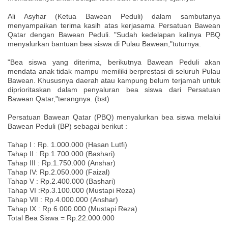
Ali Asyhar (Ketua Bawean Peduli) dalam sambutanya
menyampaikan terima kasih atas kerjasama Persatuan Bawean
Qatar dengan Bawean Peduli. "Sudah kedelapan kalinya PBQ
menyalurkan bantuan bea siswa di Pulau Bawean,"tuturnya.
"Bea siswa yang diterima, berikutnya Bawean Peduli akan
mendata anak tidak mampu memiliki berprestasi di seluruh Pulau
Bawean. Khususnya daerah atau kampung belum terjamah untuk
diprioritaskan dalam penyaluran bea siswa dari Persatuan
Bawean Qatar,"terangnya. (bst)
Persatuan Bawean Qatar (PBQ) menyalurkan bea siswa melalui
Bawean Peduli (BP) sebagai berikut :
Tahap I : Rp. 1.000.000 (Hasan Lutfi)
Tahap II : Rp.1.700.000 (Bashari)
Tahap III : Rp.1.750.000 (Anshar)
Tahap IV: Rp.2.050.000 (Faizal)
Tahap V : Rp.2.400.000 (Bashari)
Tahap VI :Rp.3.100.000 (Mustapi Reza)
Tahap VII : Rp.4.000.000 (Anshar)
Tahap IX : Rp.6.000.000 (Mustapi Reza)
Total Bea Siswa = Rp.22.000.000