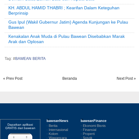
KH. ABDUL HAMID THABRI ; Kearifan Dalam Keteguhan
Berprinsip
Gus Ipul (Wakil Gubernur Jatim) Agenda Kunjungan ke Pulau
Bawean
Kenakalan Anak Muda di Pulau Bawean Disebabkan Marak
Arak dan Oplosan
Tag: #
BAWEAN BERITA
« Prev Post
Beranda
Next Post »
baweanNews
baweanFinance
Dapatkan aplikasi
· Berita
· Ekonomi Bisnis
GRATIS dari bawean
· Internasional
· Finansial
· Kolom
· Properti
· Wawancara
· Sosok