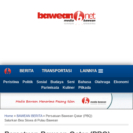
BERITA
TRANSPORTASI
LAINNYA
Peristiwa
Politik
Sosial
Budaya
Seni
Bahasa
Olahraga
Ekonomi
Pariwisata
Kuliner
Pilkada
Home
»
BAWEAN BERITA
» Persatuan Bawean Qatar (PBQ)
Salurkan Bea Siswa di Pulau Bawean