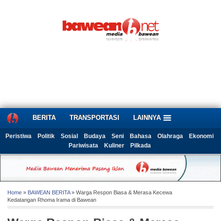
BERITA
TRANSPORTASI
LAINNYA
Peristiwa
Politik
Sosial
Budaya
Seni
Bahasa
Olahraga
Ekonomi
Pariwisata
Kuliner
Pilkada
Home
»
BAWEAN BERITA
» Warga Respon Biasa & Merasa Kecewa
Kedatangan Rhoma Irama di Bawean