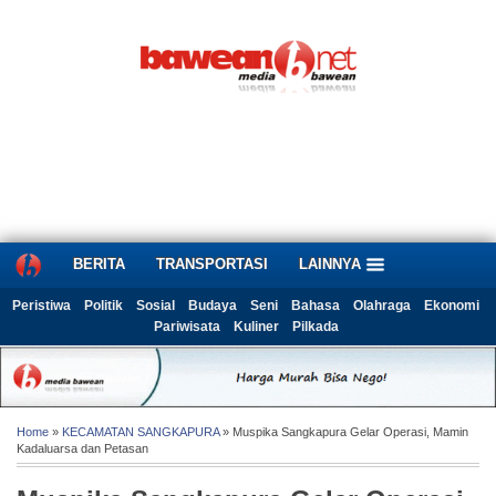
BERITA
TRANSPORTASI
LAINNYA
Peristiwa
Politik
Sosial
Budaya
Seni
Bahasa
Olahraga
Ekonomi
Pariwisata
Kuliner
Pilkada
Home
»
KECAMATAN SANGKAPURA
» Muspika Sangkapura Gelar Operasi, Mamin
Kadaluarsa dan Petasan