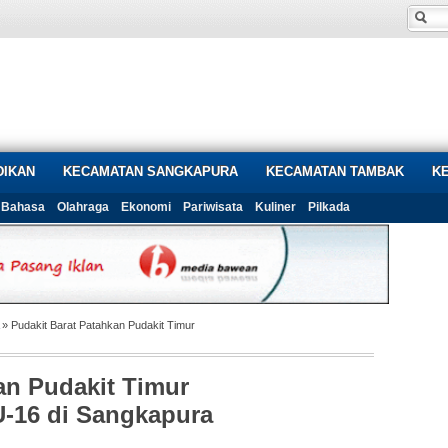
DIKAN
KECAMATAN SANGKAPURA
KECAMATAN TAMBAK
K
Bahasa
Olahraga
Ekonomi
Pariwisata
Kuliner
Pilkada
» Pudakit Barat Patahkan Pudakit Timur
an Pudakit Timur
U-16 di Sangkapura