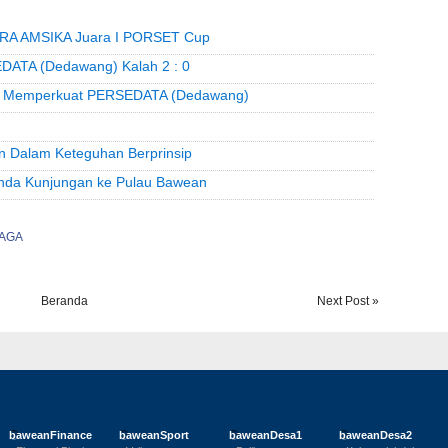
TRA AMSIKA Juara I PORSET Cup
DATA (Dedawang) Kalah 2 : 0
s) Memperkuat PERSEDATA (Dedawang)
n Dalam Keteguhan Berprinsip
genda Kunjungan ke Pulau Bawean
AGA
Beranda
Next Post »
baweanFinance
baweanSport
baweanDesa1
baweanDesa2