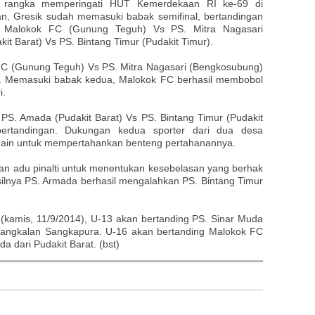
 rangka memperingati HUT Kemerdekaan RI ke-69 di
, Gresik sudah memasuki babak semifinal, bertandingan
ra Malokok FC (Gunung Teguh) Vs PS. Mitra Nagasari
t Barat) Vs PS. Bintang Timur (Pudakit Timur).
C (Gunung Teguh) Vs PS. Mitra Nagasari (Bengkosubung)
. Memasuki babak kedua, Malokok FC berhasil membobol
i.
u
PS. Amada (Pudakit Barat) Vs PS. Bintang Timur (Pudakit
ertandingan. Dukungan kedua sporter dari dua desa
in untuk mempertahankan benteng pertahanannya.
n adu pinalti untuk menentukan kesebelasan yang berhak
ilnya PS. Armada berhasil mengalahkan PS. Bintang Timur
k (kamis, 11/9/2014), U-13 akan bertanding PS. Sinar Muda
angkalan Sangkapura. U-16 akan bertanding Malokok FC
 dari Pudakit Barat. (bst)