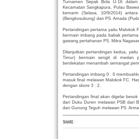
Turnamen Sepak Bola U-16 dalam
Kecamatan Sangkapura, Pulau Bawean
kemarin (Selasa, 10/9/2014) anta
(Bengkosubung) dan PS. Amada (Pudaki
Pertandingan pertama yaitu
Malokok F
bermain imbang pada babak pertama
gawang pertahanan PS. Mitra Nagasar
Dilanjutkan pertandingan kedua, yait
Timur) bermain sengit di medan p
berdekatan menambah semangat pema
Pertandingan imbang 0 : 0 membuahka
masuk final melawan Malokok FC. Has
dengan skore 3 : 2.
Pertandingan final akan digelar beso
dari Duku Duren melawan PSB dari B
dari Gunung Teguh melawan PS. Armada
SHARE
: