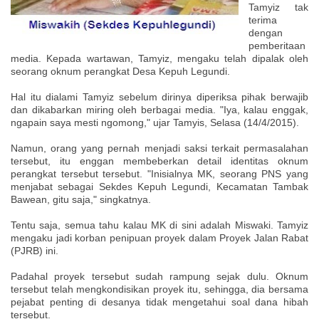
Tamyiz tak
terima
dengan
pemberitaan
media. Kepada wartawan, Tamyiz, mengaku telah dipalak oleh
seorang oknum perangkat Desa Kepuh Legundi.
Hal itu dialami Tamyiz sebelum dirinya diperiksa pihak berwajib
dan dikabarkan miring oleh berbagai media. "Iya, kalau enggak,
ngapain saya mesti ngomong," ujar Tamyis, Selasa (14/4/2015).
Namun, orang yang pernah menjadi saksi terkait permasalahan
tersebut, itu enggan membeberkan detail identitas oknum
perangkat tersebut tersebut. "Inisialnya MK, seorang PNS yang
menjabat sebagai Sekdes Kepuh Legundi, Kecamatan Tambak
Bawean, gitu saja," singkatnya.
Tentu saja, semua tahu kalau MK di sini adalah Miswaki. Tamyiz
mengaku jadi korban penipuan proyek dalam Proyek Jalan Rabat
(PJRB) ini.
Padahal proyek tersebut sudah rampung sejak dulu. Oknum
tersebut telah mengkondisikan proyek itu, sehingga, dia bersama
pejabat penting di desanya tidak mengetahui soal dana hibah
tersebut.