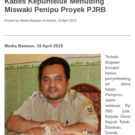
Kades Kepuhteluk Menuding
Miswaki Penipu Proyek PJRB
Posted by Media Bawean on Kamis, 16 April 2015
Media Bawean, 16 April 2015
Terkait
dugaan
korupsi
kasus
penyeleweng
an dana
hibah
Pemprov
Jatim
sebesar Rp
360 juta,
Kepala Desa
Kepuh Teluk,
Bawean,
Gresik,