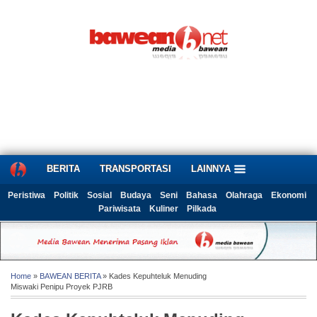
BERITA
TRANSPORTASI
LAINNYA
Peristiwa
Politik
Sosial
Budaya
Seni
Bahasa
Olahraga
Ekonomi
Pariwisata
Kuliner
Pilkada
Home
»
BAWEAN BERITA
» Kades Kepuhteluk Menuding
Miswaki Penipu Proyek PJRB