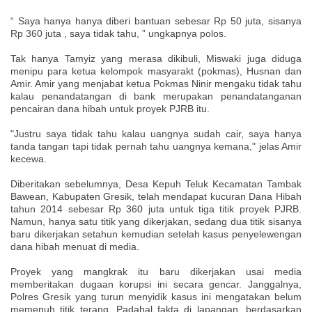
“ Saya hanya hanya diberi bantuan sebesar Rp 50 juta, sisanya
Rp 360 juta , saya tidak tahu, ” ungkapnya polos.
Tak hanya Tamyiz yang merasa dikibuli, Miswaki juga diduga
menipu para ketua kelompok masyarakt (pokmas), Husnan dan
Amir. Amir yang menjabat ketua Pokmas Ninir mengaku tidak tahu
kalau penandatangan di bank merupakan penandatanganan
pencairan dana hibah untuk proyek PJRB itu.
"Justru saya tidak tahu kalau uangnya sudah cair, saya hanya
tanda tangan tapi tidak pernah tahu uangnya kemana," jelas Amir
kecewa.
Diberitakan sebelumnya, Desa Kepuh Teluk Kecamatan Tambak
Bawean, Kabupaten Gresik, telah mendapat kucuran Dana Hibah
tahun 2014 sebesar Rp 360 juta untuk tiga titik proyek PJRB.
Namun, hanya satu titik yang dikerjakan, sedang dua titik sisanya
baru dikerjakan setahun kemudian setelah kasus penyelewengan
dana hibah menuat di media.
Proyek yang mangkrak itu baru dikerjakan usai media
memberitakan dugaan korupsi ini secara gencar. Janggalnya,
Polres Gresik yang turun menyidik kasus ini mengatakan belum
memenuh titik terang. Padahal fakta di lapangan, berdasarkan