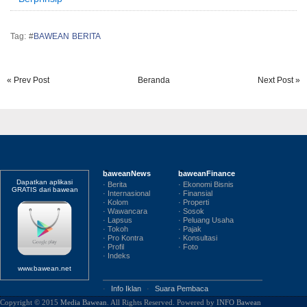
Tag: #
BAWEAN BERITA
« Prev Post
Beranda
Next Post »
baweanNews
baweanFinance
Dapatkan aplikasi
· Berita
· Ekonomi Bisnis
GRATIS dari bawean
· Internasional
· Finansial
· Kolom
· Properti
· Wawancara
· Sosok
· Lapsus
· Peluang Usaha
· Tokoh
· Pajak
· Pro Kontra
· Konsultasi
· Profil
· Foto
· Indeks
www.bawean.net
·
Info Iklan
·
Suara Pembaca
Copyright © 2015
Media Bawean
. All Rights Reserved. Powered by
INFO Bawean