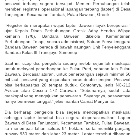
pesawat terbang segera terwujud. Menteri Perhubungan telah
memberi registrasi operasional lapangan terbang (lapter) di Desa
Tanjungori, Kecamatan Tambak, Pulau Bawean, Gresik.
’’Register itu merupakan wujud lapter Bawean layak beroperasi,’’
ujar Kepala Dinas Perhubungan Gresik Adhy Hendro Wijaya
kemarin (7/8). Bandara Bawean dikelola Kementerian
Perhubungan. Tetapi, secara administrasi, Satuan Penyelenggara
Bandara Bawean berada di bawah naungan Unit Penyelenggara
Bandara Kelas III Trunojoyo Sumenep.
Saat ini, ucap dia, pengelola sedang melobi sejumlah maskapai
untuk melayani penerbangan ke Pulau Putri, sebutan lain Pulau
Bawean. Berdasar aturan, untuk penerbangan sejauh minimal 50
mil laut, pesawat yang digunakan harus double engine. Pesawat
bisa berkapasitas 20 tempat duduk. Contohnya, jenis NC-212
Aviocar atau Cessna 172 Caravan. ’’Sebenarnya, sudah ada
maskapai yang mengajukan penawaran. Sayangnya, pesawatnya
hanya bermesin tunggal,’’ jelas mantan Camat Manyar itu.
Dia berharap pengelola bisa segera mendapatkan maskapai
sehingga lapter tersebut bisa segera dioperasionalkan. Lapter
Bawean di Desa Tanjungori, Kecamatan Tambak, Pulau Bawean,
itu menempati lahan seluas 84 hektare serta memiliki panjang
runway 930 meter dan lebar 23 meter. Lapter tersebut dibangun