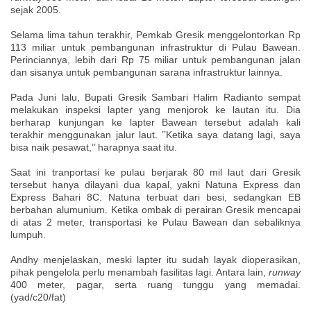
sejak 2005.
Selama lima tahun terakhir, Pemkab Gresik menggelontorkan Rp
113 miliar untuk pembangunan infrastruktur di Pulau Bawean.
Perinciannya, lebih dari Rp 75 miliar untuk pembangunan jalan
dan sisanya untuk pembangunan sarana infrastruktur lainnya.
Pada Juni lalu, Bupati Gresik Sambari Halim Radianto sempat
melakukan inspeksi lapter yang menjorok ke lautan itu. Dia
berharap kunjungan ke lapter Bawean tersebut adalah kali
terakhir menggunakan jalur laut. ’’Ketika saya datang lagi, saya
bisa naik pesawat,’’ harapnya saat itu.
Saat ini tranportasi ke pulau berjarak 80 mil laut dari Gresik
tersebut hanya dilayani dua kapal, yakni Natuna Express dan
Express Bahari 8C. Natuna terbuat dari besi, sedangkan EB
berbahan alumunium. Ketika ombak di perairan Gresik mencapai
di atas 2 meter, transportasi ke Pulau Bawean dan sebaliknya
lumpuh.
Andhy menjelaskan, meski lapter itu sudah layak dioperasikan,
pihak pengelola perlu menambah fasilitas lagi. Antara lain,
runway
400 meter, pagar, serta ruang tunggu yang memadai.
(yad/c20/fat)