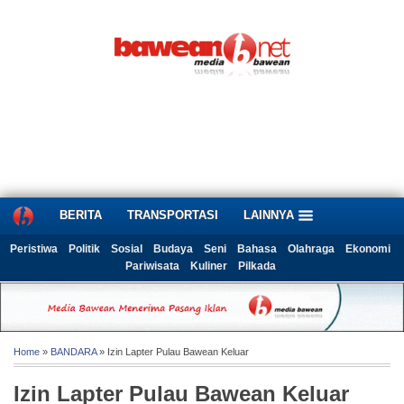
BERITA
TRANSPORTASI
LAINNYA
Peristiwa
Politik
Sosial
Budaya
Seni
Bahasa
Olahraga
Ekonomi
Pariwisata
Kuliner
Pilkada
Home
»
BANDARA
» Izin Lapter Pulau Bawean Keluar
Izin Lapter Pulau Bawean Keluar