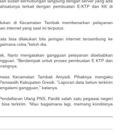
rjaan sudah berhubungan langsung dengan server yang ada
 Salahsatunya terkait dengan pembuatan E-KTP dan KK di
udukan di Kecamatan Tambak membenarkan pelayanan
n internet yang saat ini terputus.
ata bisa dilakukan bila jaringan internet tersambung ke
gaimana coba,”keluh dia.
k, Narto mengatakan gangguan pelayanan disebabkan
angguan. ”Berdampak untuk proses pembuatan E KTP dan
erangnya.
anwas Kecamatan Tambak Amyadi. Pihaknya mengaku
Panwaslih Kabupaten Gresik. ”Laporan data belum terkirim
engalami gangguan,” katanya.
Pendaftaran Ulang PNS. Pardik salah satu pegawai negeri
 bisa terkirim. “Mau bagaimana lagi, memang kondisinya