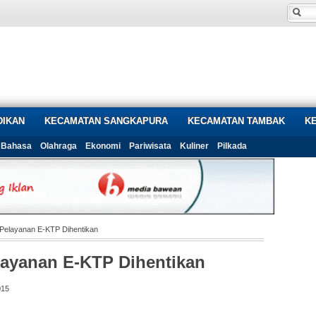
DIKAN
KECAMATAN SANGKAPURA
KECAMATAN TAMBAK
K
Bahasa
Olahraga
Ekonomi
Pariwisata
Kuliner
Pilkada
, Pelayanan E-KTP Dihentikan
elayanan E-KTP Dihentikan
015