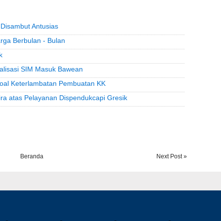
Disambut Antusias
rga Berbulan - Bulan
k
sialisasi SIM Masuk Bawean
Soal Keterlambatan Pembuatan KK
a atas Pelayanan Dispendukcapi Gresik
Beranda
Next Post »