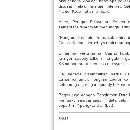
bisa bekerja. Apalagi, beberapa peke
dipusat melalui jaringan internet.
Kantor Kecamatan Tambak.
Ahen, Petugas Pelayanan Kepend
sementara dihentikan menunggu jaringa
“Pengambilan foto, termasuk entry d
Gresik. Kalau internetnya mati mau ba
Di tempat yang sama, Camat Tamba
jaringan speedy telkom mengalami g
KK sementara belum bisa melayani,” t
Hal senada disampaikan Ketua P
terhambat untuk mengirim.laporan ke 
sehubungan jaringan speedy telkom m
Begitu juga dengan Pengiriman Data 
mengaku sampai saat ini data belum
seperti ini,” pungkas dia. (bst)
SHARE
: