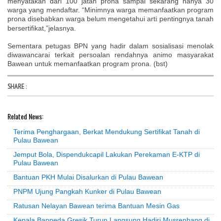
menyatakan dari 100 jatah prona sampai sekarang hanya 30
warga yang mendaftar. “Minimnya warga memanfaatkan program
prona disebabkan warga belum mengetahui art
pentingnya tanah
i
bersertifikat,”jelasnya.
Sementara petugas BPN yang hadir dalam sosialisasi menolak
diwawancarai terkait persoalan rendahnya animo masyarakat
Bawean untuk memanfaatkan program prona. (bst)
SHARE
:
Related News:
Terima Penghargaan, Berkat Mendukung Sertifikat Tanah di
Pulau Bawean
Jemput Bola, Dispendukcapil Lakukan Perekaman E-KTP di
Pulau Bawean
Bantuan PKH Mulai Disalurkan di Pulau Bawean
PNPM Ujung Pangkah Kunker di Pulau Bawean
Ratusan Nelayan Bawean terima Bantuan Mesin Gas
Kepala Bappeda Gresik Turun Langsung Hadiri Musrenbang di