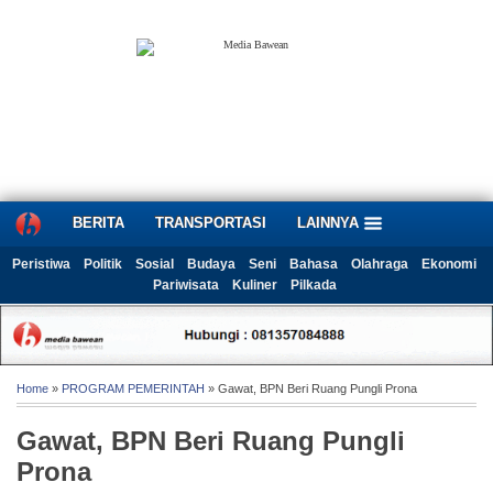
BERITA
TRANSPORTASI
LAINNYA
Peristiwa
Politik
Sosial
Budaya
Seni
Bahasa
Olahraga
Ekonomi
Pariwisata
Kuliner
Pilkada
Home
»
PROGRAM PEMERINTAH
» Gawat, BPN Beri Ruang Pungli Prona
Gawat, BPN Beri Ruang Pungli
Prona