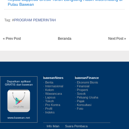
Pulau Bawean
Tag: #
PROGRAM PEMERINTAH
« Prev Post
Beranda
Next Post »
baweanNews
baweanFinance
Dapatkan aplikasi
· Berita
· Ekonomi Bisnis
GRATIS dari bawean
· Internasional
· Finansial
· Kolom
· Properti
· Wawancara
· Sosok
· Lapsus
· Peluang Usaha
· Tokoh
· Pajak
· Pro Kontra
· Konsultasi
· Profil
· Foto
· Indeks
www.bawean.net
·
Info Iklan
·
Suara Pembaca