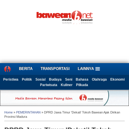
BERITA
TRANSPORTASI
LAINNYA
Peristiwa
Politik
Sosial
Budaya
Seni
Bahasa
Olahraga
Ekonomi
Pariwisata
Kuliner
Pilkada
Home
»
PEMERINTAHAN
» DPRD Jawa Timur 'Dekati' Tokoh Bawean Ajak Dirikan
Provinsi Madura