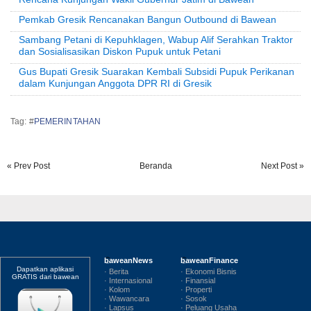
Pemkab Gresik Rencanakan Bangun Outbound di Bawean
Sambang Petani di Kepuhklagen, Wabup Alif Serahkan Traktor
dan Sosialisasikan Diskon Pupuk untuk Petani
Gus Bupati Gresik Suarakan Kembali Subsidi Pupuk Perikanan
dalam Kunjungan Anggota DPR RI di Gresik
Tag: #
PEMERINTAHAN
« Prev Post
Beranda
Next Post »
baweanNews
baweanFinance
Dapatkan aplikasi
· Berita
· Ekonomi Bisnis
GRATIS dari bawean
· Internasional
· Finansial
· Kolom
· Properti
· Wawancara
· Sosok
· Lapsus
· Peluang Usaha