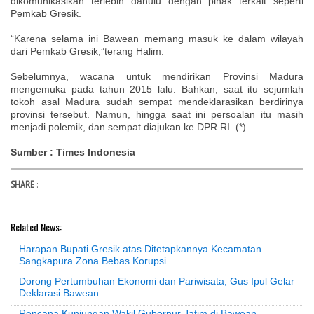
dikomunikasikan terlebih dahulu dengan pihak terkait seperti
Pemkab Gresik.
“Karena selama ini Bawean memang masuk ke dalam wilayah
dari Pemkab Gresik,”terang Halim.
Sebelumnya, wacana untuk mendirikan Provinsi Madura
mengemuka pada tahun 2015 lalu. Bahkan, saat itu sejumlah
tokoh asal Madura sudah sempat mendeklarasikan berdirinya
provinsi tersebut. Namun, hingga saat ini persoalan itu masih
menjadi polemik, dan sempat diajukan ke DPR RI. (*)
Sumber : Times Indonesia
SHARE
:
Related News:
Harapan Bupati Gresik atas Ditetapkannya Kecamatan
Sangkapura Zona Bebas Korupsi
Dorong Pertumbuhan Ekonomi dan Pariwisata, Gus Ipul Gelar
Deklarasi Bawean
Rencana Kunjungan Wakil Gubernur Jatim di Bawean