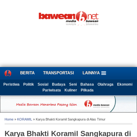
BERITA
TRANSPORTASI
LAINNYA
Peristiwa
Politik
Sosial
Budaya
Seni
Bahasa
Olahraga
Ekonomi
Pariwisata
Kuliner
Pilkada
Home
»
KORAMIL
» Karya Bhakti Koramil Sangkapura di Alas Timur
Karya Bhakti Koramil Sangkapura di