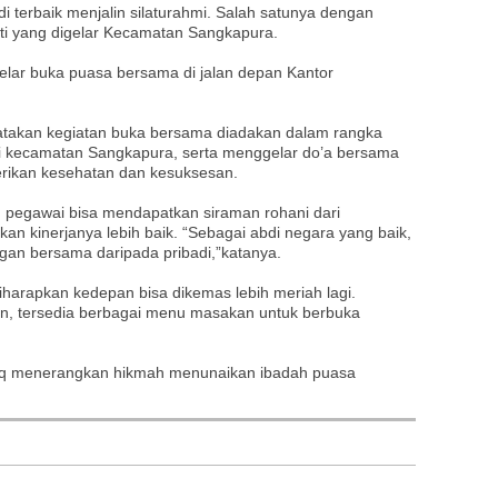
terbaik menjalin silaturahmi. Salah satunya dengan
i yang digelar Kecamatan Sangkapura.
lar buka puasa bersama di jalan depan Kantor
takan kegiatan buka bersama diadakan dalam rangka
di kecamatan Sangkapura, serta menggelar do’a bersama
erikan kesehatan dan kesuksesan.
uh pegawai bisa mendapatkan siraman rohani dari
n kinerjanya lebih baik. “Sebagai abdi negara yang baik,
n bersama daripada pribadi,”katanya.
iharapkan kedepan bisa dikemas lebih meriah lagi.
an, tersedia berbagai menu masakan untuk berbuka
q menerangkan hikmah menunaikan ibadah puasa