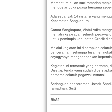
Momentum bulan suci ramadan menjadi 
menggelar buka puasa bersama sepert
Ada sebanyak 14 instansi yang mengge
Kecamatan Sangkapura.
Camat Sangkapura, Abdul Adim menga
menjalin keakraban seluruh pegawai 
untuk pemimpin kabupaten Gresik dib
Melalui kegiatan ini diharapkan selur
penceramah, sehingga bisa meningkatka
seyogyanya mengedepankan kepentinga
Kegiatan ini termasuk yang pertama, d
Disetiap tenda yang sudah dipersiapk
bersama seluruh pegawai instansi.
Sedangkan penceramah Ustadz Shodi
ramadhan. (bst)
SHARE
: