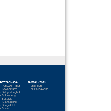
baweanDesa3
baweanDesa4
· Pundakit Timur
· Tanjungori
· Sawahmulya
· Telukjatidawang
· Sidogedungbatu
· Sokaoneng
· Sukalela
· Sungairujing
· Sungaiteluk
· Suwari