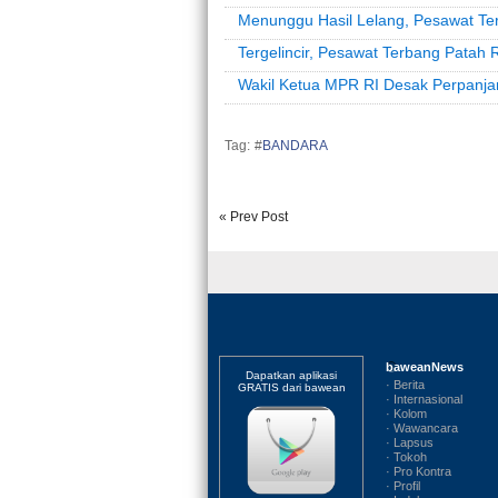
Menunggu Hasil Lelang, Pesawat T
Tergelincir, Pesawat Terbang Patah
Wakil Ketua MPR RI Desak Perpanj
Tag: #
BANDARA
« Prev Post
baweanNews
Dapatkan aplikasi
· Berita
GRATIS dari bawean
· Internasional
· Kolom
· Wawancara
· Lapsus
· Tokoh
· Pro Kontra
· Profil