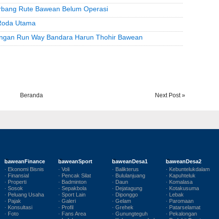
erbang Rute Bawean Belum Operasi
 Roda Utama
angan Run Way Bandara Harun Thohir Bawean
Beranda
Next Post »
baweanFinance
baweanSport
baweanDesa1
baweanDesa2
· Ekonomi Bisnis
· Voli
· Balikterus
· Kebuntelukdalam
· Finansial
· Pencak Silat
· Bululanjuang
· Kapuhteluk
· Properti
· Badminton
· Daun
· Komalasa
· Sosok
· Sepakbola
· Dejatagung
· Kotakusuma
· Peluang Usaha
· Sport Lain
· Diponggo
· Lebak
· Pajak
· Galeri
· Gelam
· Paromaan
· Konsultasi
· Profil
· Grehek
· Patarselamat
· Foto
· Fans Area
· Gunungteguh
· Pekalongan