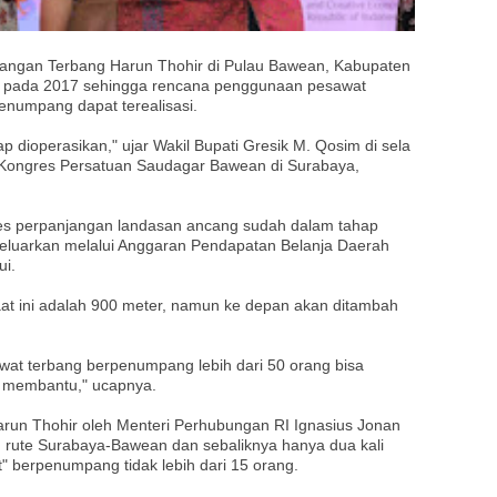
angan Terbang Harun Thohir di Pulau Bawean, Kabupaten
sai pada 2017 sehingga rencana penggunaan pesawat
enumpang dapat terealisasi.
p dioperasikan," ujar Wakil Bupati Gresik M. Qosim di sela
 Kongres Persatuan Saudagar Bawean di Surabaya,
ses perpanjangan landasan ancang sudah dalam tahap
eluarkan melalui Anggaran Pendapatan Belanja Daerah
ui.
at ini adalah 900 meter, namun ke depan akan ditambah
at terbang berpenumpang lebih dari 50 orang bisa
t membantu," ucapnya.
run Thohir oleh Menteri Perhubungan RI Ignasius Jonan
 rute Surabaya-Bawean dan sebaliknya hanya dua kali
t" berpenumpang tidak lebih dari 15 orang.