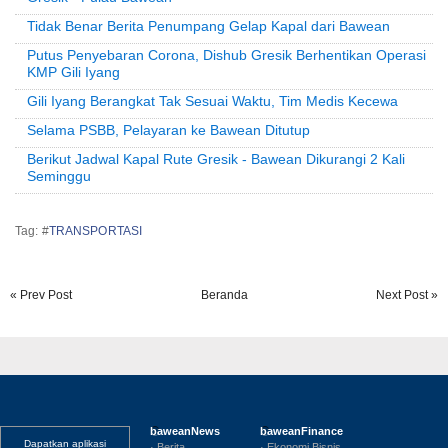
Tidak Benar Berita Penumpang Gelap Kapal dari Bawean
Putus Penyebaran Corona, Dishub Gresik Berhentikan Operasi
KMP Gili Iyang
Gili Iyang Berangkat Tak Sesuai Waktu, Tim Medis Kecewa
Selama PSBB, Pelayaran ke Bawean Ditutup
Berikut Jadwal Kapal Rute Gresik - Bawean Dikurangi 2 Kali
Seminggu
Tag: #
TRANSPORTASI
« Prev Post
Beranda
Next Post »
baweanNews
baweanFinance
Dapatkan aplikasi
· Berita
· Ekonomi Bisnis