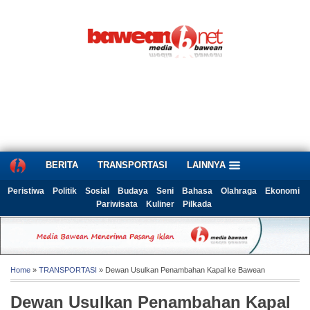
BERITA
TRANSPORTASI
LAINNYA
Peristiwa
Politik
Sosial
Budaya
Seni
Bahasa
Olahraga
Ekonomi
Pariwisata
Kuliner
Pilkada
Home
»
TRANSPORTASI
» Dewan Usulkan Penambahan Kapal ke Bawean
Dewan Usulkan Penambahan Kapal