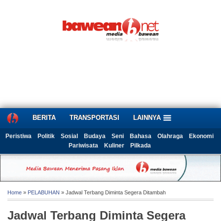
BERITA
TRANSPORTASI
LAINNYA
Peristiwa
Politik
Sosial
Budaya
Seni
Bahasa
Olahraga
Ekonomi
Pariwisata
Kuliner
Pilkada
Home
»
PELABUHAN
» Jadwal Terbang Diminta Segera Ditambah
Jadwal Terbang Diminta Segera