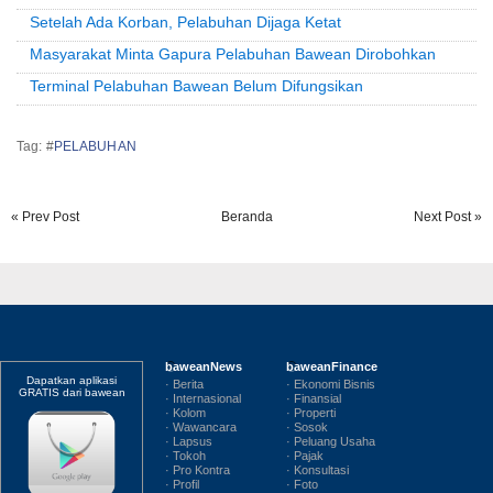
Setelah Ada Korban, Pelabuhan Dijaga Ketat
Masyarakat Minta Gapura Pelabuhan Bawean Dirobohkan
Terminal Pelabuhan Bawean Belum Difungsikan
Tag: #
PELABUHAN
« Prev Post
Beranda
Next Post »
baweanNews
baweanFinance
Dapatkan aplikasi
· Berita
· Ekonomi Bisnis
GRATIS dari bawean
· Internasional
· Finansial
· Kolom
· Properti
· Wawancara
· Sosok
· Lapsus
· Peluang Usaha
· Tokoh
· Pajak
· Pro Kontra
· Konsultasi
· Profil
· Foto