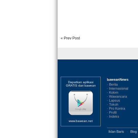
« Prev Post
baweanNews
Dapatkan aplikasi
· Berita
GRATIS dari bawean
· Internasional
· Kolom
· Wawancara
· Lapsus
· Tokoh
· Pro Kontra
· Profil
· Indeks
www.bawean.net
Iklan Baris
·
Blog