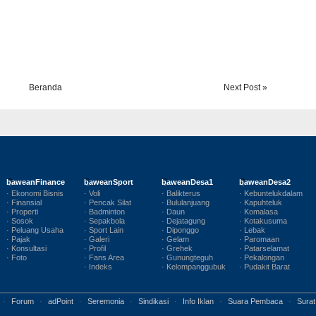
Beranda
Next Post »
baweanFinance
baweanSport
baweanDesa1
baweanDesa2
· Ekonomi Bisnis
· Voli
· Balikterus
· Kebuntelukdalam
· Finansial
· Pencak Silat
· Bululanjuang
· Kapuhteluk
· Properti
· Badminton
· Daun
· Komalasa
· Sosok
· Sepakbola
· Dejatagung
· Kotakusuma
· Peluang Usaha
· Sport Lain
· Diponggo
· Lebak
· Pajak
· Galeri
· Gelam
· Paromaan
· Konsultasi
· Profil
· Grehek
· Patarselamat
· Foto
· Fans Area
· Gunungteguh
· Pekalongan
· Indeks
· Kelompanggubuk
· Pudakit Barat
·
Forum
·
adPoint
·
Seremonia
·
Sindikasi
·
Info Iklan
·
Suara Pembaca
·
Surat