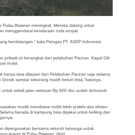
ke Pulau Bawean meningkat. Mereka datang untuk
gan menggendarai kendaraan roda empat.
yang berdatangan,” kata Petugas PT. ASDP Indonesia
ribadi ini berangkat dari pelabuhan Paciran. Kapal Gili
nit mobil.
 hanya bisa dilayani dari Pelabuhan Paciran saja selama
i Gresik sampai sekarang masih belum bisa,"katanya.
ntuk sekali jalan sebesar Rp.920 ribu sudah termasuk
enyatakan mudik membawa mobil lebih praktis dan efisien
elama berada di kampung bisa dipakai untuk keliling dan
jarnya.
an dipergunakan bersama seluruh keluarga untuk
upun teman di Pulau Bawean. (bst)