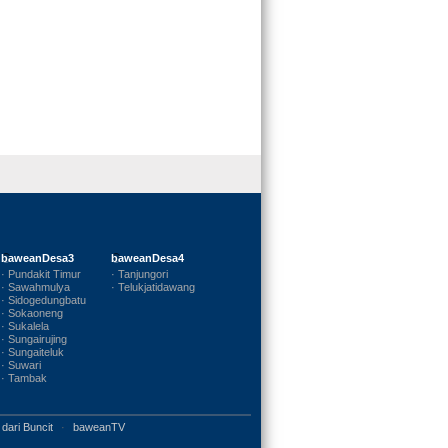
baweanDesa3
baweanDesa4
· Pundakit Timur
· Tanjungori
· Sawahmulya
· Telukjatidawang
· Sidogedungbatu
· Sokaoneng
· Sukalela
· Sungairujing
· Sungaiteluk
· Suwari
· Tambak
 dari Buncit
·
baweanTV