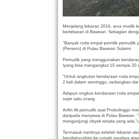
Menjelang lebaran 2016, arus mudik 
berlebaran di Bawean. Sebagian den
“Banyak roda empat pemilik pemudik 
(Persero) di Pulau Bawean Sulaimi.
Pemudik yang menggunakan kendaraan p
Iyang bisa mengangkut 15 sampai 20 u
"Untuk angkutan kendaraan roda empat
2 kali dalam seminggu, sedangkan dar
Adapun ongkos kendaraan roda empat u
sopir satu orang.
Arifin Ali pemudik asal Probolinggo m
daripada menyewa di Pulau Bawean. "S
mengunjungi obyek wisata yang ada,"u
Termasuk nantinya setelah lebaran ak
bersilaturrahim ke rumah saudara ata