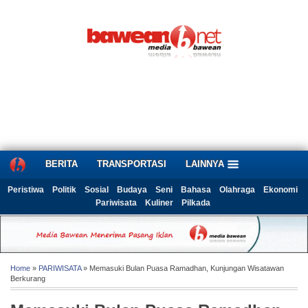
BERITA
TRANSPORTASI
LAINNYA
Peristiwa
Politik
Sosial
Budaya
Seni
Bahasa
Olahraga
Ekonomi
Pariwisata
Kuliner
Pilkada
Home
»
PARIWISATA
» Memasuki Bulan Puasa Ramadhan, Kunjungan Wisatawan
Berkurang