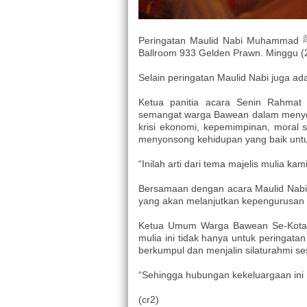
Peringatan Maulid Nabi Muhammad ﷺ dilakukan oleh warga Bawean se-kota Batam di Grand
Ballroom 933 Gelden Prawn. Minggu (
Selain peringatan Maulid Nabi juga 
Ketua panitia acara Senin Rahmat 
semangat warga Bawean dalam menyons
krisi ekonomi, kepemimpinan, moral s
menyonsong kehidupan yang baik unt
“Inilah arti dari tema majelis mulia kami
Bersamaan dengan acara Maulid Nabi
yang akan melanjutkan kepengurusa
Ketua Umum Warga Bawean Se-Kota 
mulia ini tidak hanya untuk peringat
berkumpul dan menjalin silaturahmi 
“Sehingga hubungan kekeluargaan ini 
(cr2)