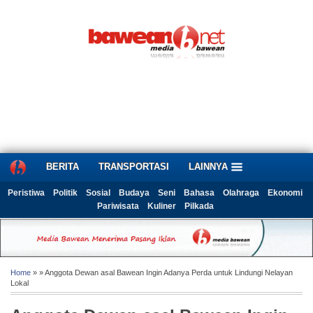
BERITA
TRANSPORTASI
LAINNYA
Peristiwa
Politik
Sosial
Budaya
Seni
Bahasa
Olahraga
Ekonomi
Pariwisata
Kuliner
Pilkada
Home
» » Anggota Dewan asal Bawean Ingin Adanya Perda untuk Lindungi Nelayan
Lokal