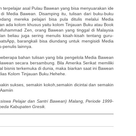
an terpelajar asal Pulau Bawean yang bisa menyuarakan ide
 di Media Bawean. Disamping itu, tulisan dari buku-buku
dang mereka pelajari bisa pula ditulis melalui Media
an ada kolom khusus yaitu kolom Tinjauan Buku atau Book
Muhammad Zen, orang Bawean yang tinggal di Malaysia
an beliau juga sering menulis kisah-kisah tentang guru-
atsApp, barangkali bisa diundang untuk mengisidi Media
-penulis lainnya.
eberapa bahan tulisan yang bila pengelola Media Bawean
Bawean secara bersambung. Bila Amerika Serikat memiliki
l bisnis terkemuka di dunia, maka biarkan saat ini Bawean
lias Kolom Tinjauan Buku.Hehehe.
in sukses, semakin kokoh,semakin dicintai dan semakin
.Aamiin
siswa Pelajar dan Santri Bawean) Malang, Periode 1999-
ppeda Kabupaten Gresik.