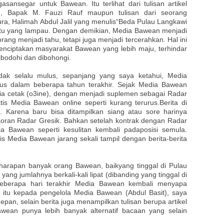
asansegar untuk Bawean. Itu terlihat dari tulisan artikel
, Bapak M. Fauzi Rauf maupun tulisan dari seorang
a, Halimah Abdul Jalil yang menulis“Beda Pulau Langkawi
u yang lampau. Dengan demikian, Media Bawean menjadi
ang menjadi tahu, tetapi juga menjadi tercerahkan. Hal ini
enciptakan masyarakat Bawean yang lebih maju, terhindar
ibodohi dan dibohongi.
ak selalu mulus, sepanjang yang saya ketahui, Media
s dalam beberapa tahun terakhir. Sejak Media Bawean
dia cetak (o3ine), dengan menjadi suplemen sebagai Radar
is Media Bawean online seperti kurang terurus.Berita di
 Karena baru bisa ditampilkan siang atau sore harinya
 diKoran Radar Gresik. Bahkan setelah kontrak dengan Radar
a Bawean seperti kesulitan kembali padaposisi semula.
tis Media Bawean jarang sekali tampil dengan berita-berita
harapan banyak orang Bawean, baikyang tinggal di Pulau
ng jumlahnya berkali-kali lipat (dibanding yang tinggal di
eberapa hari terakhir Media Bawean kembali menyapa
k itu kepada pengelola Media Bawean (Abdul Basit), saya
an, selain berita juga menampilkan tulisan berupa artikel
ean punya lebih banyak alternatif bacaan yang selain