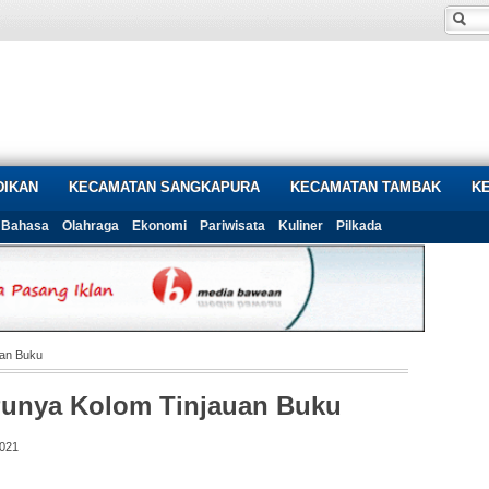
DIKAN
KECAMATAN SANGKAPURA
KECAMATAN TAMBAK
K
Bahasa
Olahraga
Ekonomi
Pariwisata
Kuliner
Pilkada
uan Buku
Punya Kolom Tinjauan Buku
2021