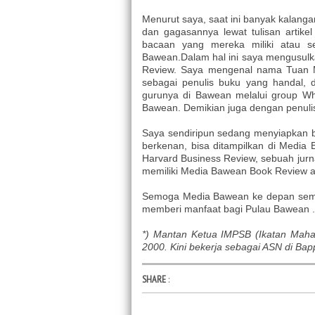
Menurut saya, saat ini banyak kalang
dan gagasannya lewat tulisan artikel
bacaan yang mereka miliki atau se
Bawean.Dalam hal ini saya mengusulk
Review. Saya mengenal nama Tuan 
sebagai penulis buku yang handal, d
gurunya di Bawean melalui group Wh
Bawean. Demikian juga dengan penulis
Saya sendiripun sedang menyiapkan b
berkenan, bisa ditampilkan di Media 
Harvard Business Review, sebuah jurna
memiliki Media Bawean Book Review a
Semoga Media Bawean ke depan semak
memberi manfaat bagi Pulau Bawean 
*) Mantan Ketua IMPSB (Ikatan Maha
2000. Kini bekerja sebagai ASN di Ba
SHARE
: