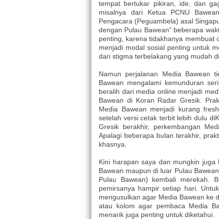
tempat bertukar pikiran, ide, dan gag
misalnya dari Ketua PCNU Bawean
Pengacara (Peguambela) asal Singapur
dengan Pulau Bawean” beberapa wakt
penting, karena tidakhanya membuat or
menjadi modal sosial penting untuk m
dari stigma terbelakang yang mudah d
Namun perjalanan Media Bawean tid
Bawean mengalami kemunduran seriu
beralih dari media online menjadi me
Bawean di Koran Radar Gresik. Prakt
Media Bawean menjadi kurang fresh.
setelah versi cetak terbit lebih dulu
Gresik berakhir, perkembangan Medi
Apalagi beberapa bulan terakhir, prak
khasnya.
Kini harapan saya dan mungkin juga 
Bawean maupun di luar Pulau Bawean ya
Pulau Bawean) kembali merekah. B
pemirsanya hampir setiap hari. Untu
mengusulkan agar Media Bawean ke dep
atau kolom agar pembaca Media Baw
menarik juga penting untuk diketahui.