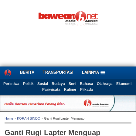
BERITA
TRANSPORTASI
LAINNYA
Peristiwa
Politik
Sosial
Budaya
Seni
Bahasa
Olahraga
Ekonomi
Pariwisata
Kuliner
Pilkada
Home
»
KORAN SINDO
» Ganti Rugi Lapter Menguap
Ganti Rugi Lapter Menguap