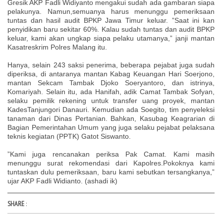
Gresik AKP Fadli Widiyanto mengakui sudah ada gambaran siapa
pelakunya. Namun,semuanya harus menunggu pemeriksaan
tuntas dan hasil audit BPKP Jawa Timur keluar. ”Saat ini kan
penyidikan baru sekitar 60%. Kalau sudah tuntas dan audit BPKP
keluar, kami akan ungkap siapa pelaku utamanya,” janji mantan
Kasatreskrim Polres Malang itu.
Hanya, selain 243 saksi penerima, beberapa pejabat juga sudah
diperiksa, di antaranya mantan Kabag Keuangan Hari Soerjono,
mantan Sekcam Tambak Djoko Soeryantoro, dan istrinya,
Komariyah. Selain itu, ada Hanifah, adik Camat Tambak Sofyan,
selaku pemilik rekening untuk transfer uang proyek, mantan
KadesTanjungori Danauri. Kemudian ada Soegito, tim penyeleksi
tanaman dari Dinas Pertanian. Bahkan, Kasubag Keagrarian di
Bagian Pemerintahan Umum yang juga selaku pejabat pelaksana
teknis kegiatan (PPTK) Gatot Siswanto.
”Kami juga rencanakan periksa Pak Camat. Kami masih
menunggu surat rekomendasi dari Kapolres.Pokoknya kami
tuntaskan dulu pemeriksaan, baru kami sebutkan tersangkanya,”
ujar AKP Fadli Widianto. (ashadi ik)
SHARE
: