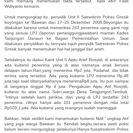
kami memang menemukan fakta tersebut,” kata AKP Fadli
Widiyanto kemarin.
Untuk mengungkap itu, penyidik Unit II Satreskrim Polres Gresik
boyongan ke Bawean dari 17–25 Desember 2008.Boyongan itu
dilakukan karena untuk memeriksa 243 penerima uang ganti rugi
yang sesuai LPJ (laporan pertanggungjawaban) mantan Kades
Tanjungori Danauri ke Bagian Pemerintahan Umum. Saat
dilakukan penyidikan itu ternyata tujuh penyidik Satreskrim Polres
Gresik banyak menemukan hal-hal janggal dan aneh.
Setidaknya itu diakui Kanit Unit II Aiptu Arief Rosyidi, di antaranya
ada kuitansi penerima yang di atas namanya anak berusia
delapan tahun,Rari,yang menerima Rp2 juta. Padahal, dia tidak
terima uang tersebut. Ada yang kuitansi LPJ menerima Rp.48
juta,tapi saat ditanyadiahanya menerimaRp8 juta. Itu pun sampai
di tanganya tinggal Rp 4 juta. Pengakuan Aiptu Arif Rosyidi,
kuitansi itu atas nama Sukri,warga Desa Tangjungori,Tambak.
”Intinya setelah kami periksa, dari yang di LPJ terdaftar 243
penerima, riilnya hanya ada 101 penerima dengan nilai total
Rp109,1 juta. Ada kuitansi yang orangnya sudah meninggal.
Bahkan, tidak sedikit kami menemukan kuitansi fiktif,” ungkap Arif
yang juga warga Bawean itu. Kendati begitu,secara pasti polisi
belum berani mengungkap pelakunya.Hanya Kasatreskrim Polres