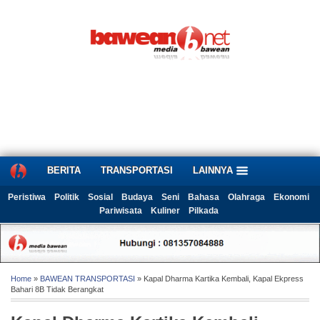
BERITA
TRANSPORTASI
LAINNYA
Peristiwa
Politik
Sosial
Budaya
Seni
Bahasa
Olahraga
Ekonomi
Pariwisata
Kuliner
Pilkada
Home
»
BAWEAN TRANSPORTASI
» Kapal Dharma Kartika Kembali, Kapal Ekpress
Bahari 8B Tidak Berangkat