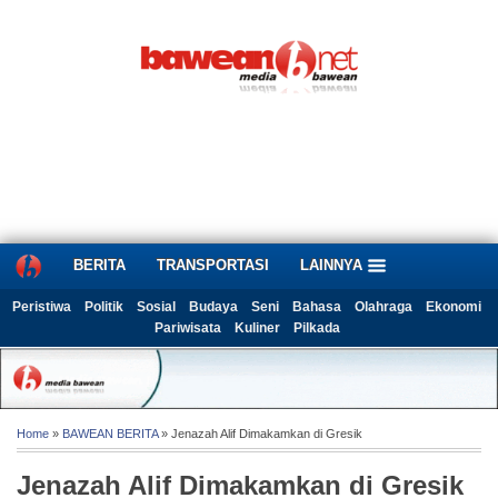
BERITA
TRANSPORTASI
LAINNYA
Peristiwa
Politik
Sosial
Budaya
Seni
Bahasa
Olahraga
Ekonomi
Pariwisata
Kuliner
Pilkada
Home
»
BAWEAN BERITA
» Jenazah Alif Dimakamkan di Gresik
Jenazah Alif Dimakamkan di Gresik