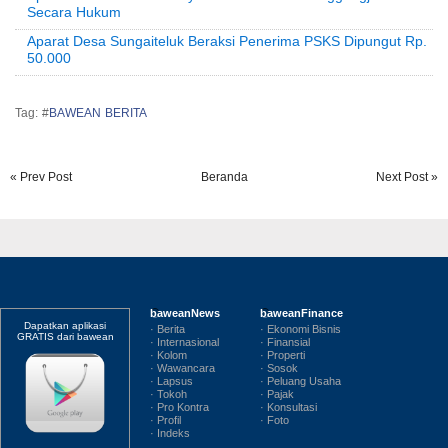
Secara Hukum
Aparat Desa Sungaiteluk Beraksi Penerima PSKS Dipungut Rp.
50.000
Tag: #
BAWEAN BERITA
« Prev Post
Beranda
Next Post »
baweanNews
baweanFinance
Dapatkan aplikasi
· Berita
· Ekonomi Bisnis
GRATIS dari bawean
· Internasional
· Finansial
· Kolom
· Properti
· Wawancara
· Sosok
· Lapsus
· Peluang Usaha
· Tokoh
· Pajak
· Pro Kontra
· Konsultasi
· Profil
· Foto
· Indeks