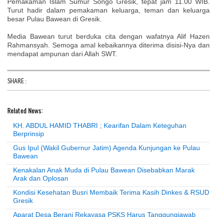
Pemakaman Islam Sumur Songo Gresik, tepat jam 11.00 WIB.
Turut hadir dalam pemakaman keluarga, teman dan keluarga
besar Pulau Bawean di Gresik.
Media Bawean turut berduka cita dengan wafatnya Alif Hazen
Rahmansyah. Semoga amal kebaikannya diterima disisi-Nya dan
mendapat ampunan dari Allah SWT.
SHARE
:
Related News:
KH. ABDUL HAMID THABRI ; Kearifan Dalam Keteguhan
Berprinsip
Gus Ipul (Wakil Gubernur Jatim) Agenda Kunjungan ke Pulau
Bawean
Kenakalan Anak Muda di Pulau Bawean Disebabkan Marak
Arak dan Oplosan
Kondisi Kesehatan Busri Membaik Terima Kasih Dinkes & RSUD
Gresik
Aparat Desa Berani Rekayasa PSKS Harus Tanggungjawab