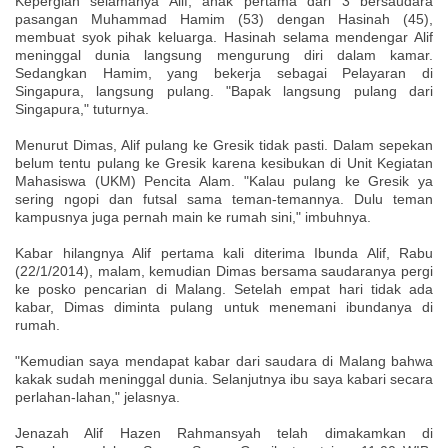
Kepergian selamanya Alif, anak pertama dari 3 bersaudara
pasangan Muhammad Hamim (53) dengan Hasinah (45),
membuat syok pihak keluarga. Hasinah selama mendengar Alif
meninggal dunia langsung mengurung diri dalam kamar.
Sedangkan Hamim, yang bekerja sebagai Pelayaran di
Singapura, langsung pulang. "Bapak langsung pulang dari
Singapura," tuturnya.
Menurut Dimas, Alif pulang ke Gresik tidak pasti. Dalam sepekan
belum tentu pulang ke Gresik karena kesibukan di Unit Kegiatan
Mahasiswa (UKM) Pencita Alam. "Kalau pulang ke Gresik ya
sering ngopi dan futsal sama teman-temannya. Dulu teman
kampusnya juga pernah main ke rumah sini," imbuhnya.
Kabar hilangnya Alif pertama kali diterima Ibunda Alif, Rabu
(22/1/2014), malam, kemudian Dimas bersama saudaranya pergi
ke posko pencarian di Malang. Setelah empat hari tidak ada
kabar, Dimas diminta pulang untuk menemani ibundanya di
rumah.
"Kemudian saya mendapat kabar dari saudara di Malang bahwa
kakak sudah meninggal dunia. Selanjutnya ibu saya kabari secara
perlahan-lahan," jelasnya.
Jenazah
Alif Hazen Rahmansyah telah dimakamkan di