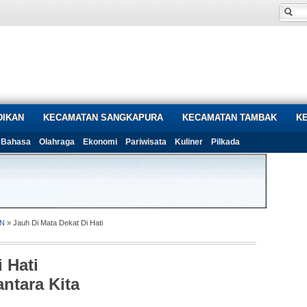
DIKAN
KECAMATAN SANGKAPURA
KECAMATAN TAMBAK
K
Bahasa
Olahraga
Ekonomi
Pariwisata
Kuliner
Pilkada
N
» Jauh Di Mata Dekat Di Hati
 Hati
ntara Kita