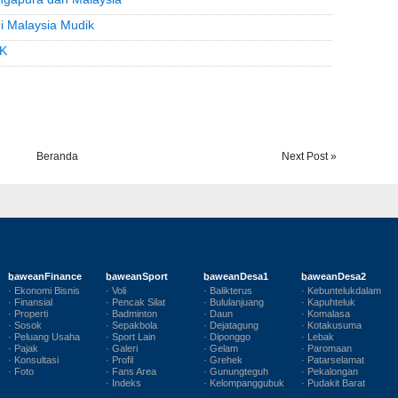
i Malaysia Mudik
MK
Beranda
Next Post »
baweanFinance
baweanSport
baweanDesa1
baweanDesa2
· Ekonomi Bisnis
· Voli
· Balikterus
· Kebuntelukdalam
· Finansial
· Pencak Silat
· Bululanjuang
· Kapuhteluk
· Properti
· Badminton
· Daun
· Komalasa
· Sosok
· Sepakbola
· Dejatagung
· Kotakusuma
· Peluang Usaha
· Sport Lain
· Diponggo
· Lebak
· Pajak
· Galeri
· Gelam
· Paromaan
· Konsultasi
· Profil
· Grehek
· Patarselamat
· Foto
· Fans Area
· Gunungteguh
· Pekalongan
· Indeks
· Kelompanggubuk
· Pudakit Barat