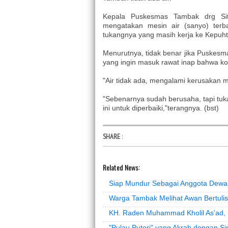
Kepala Puskesmas Tambak drg Siti
mengatakan mesin air (sanyo) terb
tukangnya yang masih kerja ke Kepuht
Menurutnya, tidak benar jika Puskesm
yang ingin masuk rawat inap bahwa kon
"Air tidak ada, mengalami kerusakan m
"Sebenarnya sudah berusaha, tapi tu
ini untuk diperbaiki,"terangnya. (bst)
SHARE
:
Related News:
Siap Mundur Sebagai Anggota Dewan
Warga Tambak Melihat Awan Bertulis
KH. Raden Muhammad Kholil As'ad,
"Pulau Puteri" yang Akrab dengan S