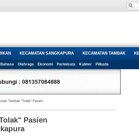
DIKAN
KECAMATAN SANGKAPURA
KECAMATAN TAMBAK
K
Bahasa
Olahraga
Ekonomi
Pariwisata
Kuliner
Pilkada
mas Tambak "Tolak" Pasien
olak" Pasien
gkapura