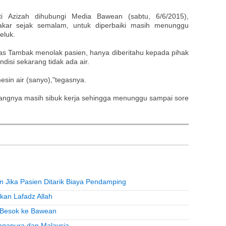
 Azizah dihubungi Media Bawean (sabtu, 6/6/2015),
akar sejak semalam, untuk diperbaiki masih menunggu
eluk.
as Tambak menolak pasien, hanya diberitahu kepada pihak
disi sekarang tidak ada air.
esin air (sanyo),"tegasnya.
kangnya masih sibuk kerja sehingga menunggu sampai sore
 Jika Pasien Ditarik Biaya Pendamping
kan Lafadz Allah
 Besok ke Bawean
ingapura dan Malaysia