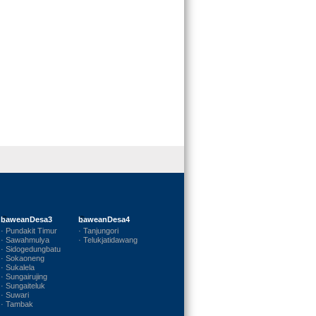
baweanDesa3
baweanDesa4
· Pundakit Timur
· Tanjungori
· Sawahmulya
· Telukjatidawang
· Sidogedungbatu
· Sokaoneng
· Sukalela
· Sungairujing
· Sungaiteluk
· Suwari
· Tambak