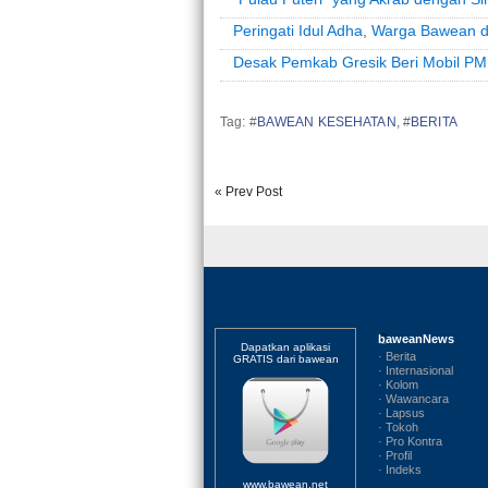
Peringati Idul Adha, Warga Bawean d
Desak Pemkab Gresik Beri Mobil P
Tag: #
BAWEAN KESEHATAN
, #
BERITA
« Prev Post
baweanNews
Dapatkan aplikasi
· Berita
GRATIS dari bawean
· Internasional
· Kolom
· Wawancara
· Lapsus
· Tokoh
· Pro Kontra
· Profil
· Indeks
www.bawean.net