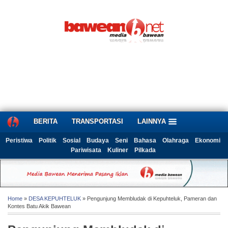
BERITA
TRANSPORTASI
LAINNYA
Peristiwa
Politik
Sosial
Budaya
Seni
Bahasa
Olahraga
Ekonomi
Pariwisata
Kuliner
Pilkada
Home
»
DESA KEPUHTELUK
» Pengunjung Membludak di Kepuhteluk, Pameran dan
Kontes Batu Akik Bawean