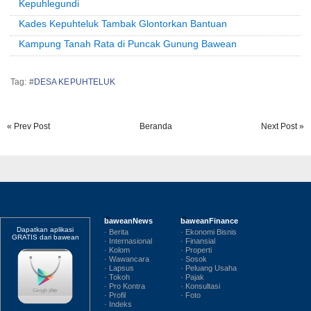
Kepuhlegundi
Kades Kepuhteluk Tambak Glontorkan Bantuan
Kampung Tanah Rata di Puncak Gunung Bawean
Tag: #
DESA KEPUHTELUK
« Prev Post
Beranda
Next Post »
baweanNews
baweanFinance
Dapatkan aplikasi
· Berita
· Ekonomi Bisnis
GRATIS dari bawean
· Internasional
· Finansial
· Kolom
· Properti
· Wawancara
· Sosok
· Lapsus
· Peluang Usaha
· Tokoh
· Pajak
· Pro Kontra
· Konsultasi
· Profil
· Foto
· Indeks